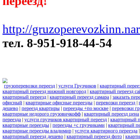
переезд!
http://gruzoperevozkinn.na
тел. 8-951-918-44-54
грузоперевозки переезд
|
услуги Грузчиков
|
квартирный перее
квартирный переезд нижний новгород
|
квартирный переезд са
квартирный переезд
|
квартирный переезд самара
|
заказать пер
офисный
|
квартирные офисные переезды
|
перевозки переезд
|
дешево
|
переезд квартиры
|
переезды +по москве
|
перевозки г
квартирные недорого грузовичкофф
|
квартирный переезд цена
переезда
|
услуги грузчиков квартирный переезд
|
квартирный п
квартирные переезды
|
переезды +с грузчиками
|
квартирный пе
квартирные переезды владимир
|
услуги квартирного переезда
квартирный переезд дешево
|
квартирный переезд фото
|
кварти