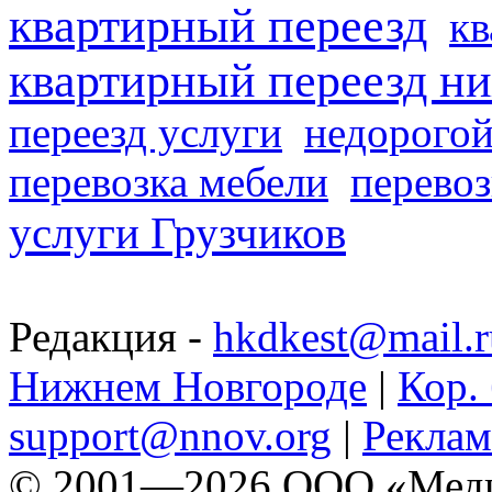
квартирный переезд
кв
квартирный переезд н
переезд услуги
недорогой
перевозка мебели
перевоз
услуги Грузчиков
Редакция -
hkdkest@mail.r
Нижнем Новгороде
|
Кор. 
support@nnov.org
|
Реклам
© 2001—2026 ООО «Медиа 