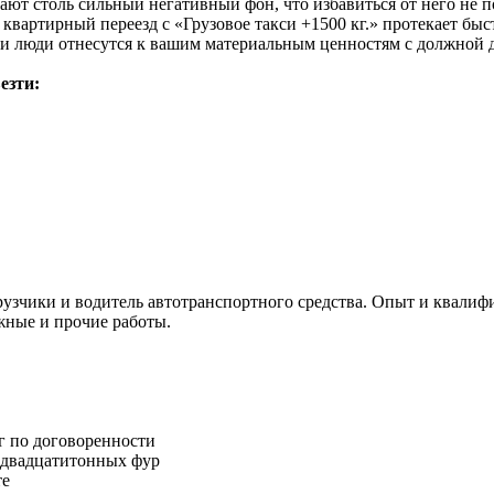
дают столь сильный негативный фон, что избавиться от него не
 квартирный переезд с «Грузовое такси +1500 кг.» протекает б
и люди отнесутся к вашим материальным ценностям с должной д
езти:
узчики и водитель автотранспортного средства. Опыт и квалифи
жные и прочие работы.
г по договоренности
о двадцатитонных фур
те