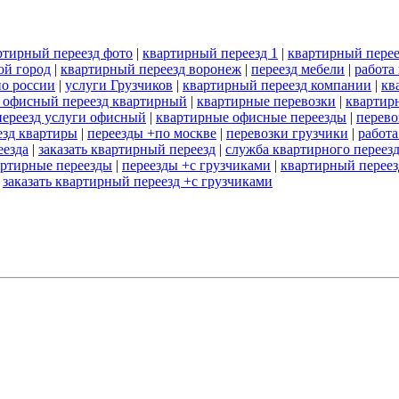
ртирный переезд фото
|
квартирный переезд 1
|
квартирный перее
ой город
|
квартирный переезд воронеж
|
переезд мебели
|
работа
по россии
|
услуги Грузчиков
|
квартирный переезд компании
|
кв
 офисный переезд квартирный
|
квартирные перевозки
|
квартир
ереезд услуги офисный
|
квартирные офисные переезды
|
перево
езд квартиры
|
переезды +по москве
|
перевозки грузчики
|
работа
еезда
|
заказать квартирный переезд
|
служба квартирного переез
ртирные переезды
|
переезды +с грузчиками
|
квартирный переез
|
заказать квартирный переезд +с грузчиками