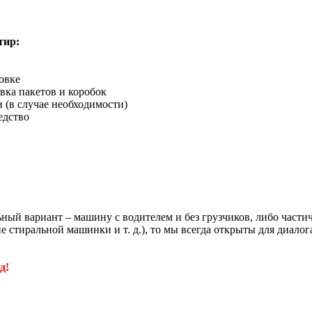
тир:
овке
вка пакетов и коробок
 (в случае необходимости)
едство
льный вариант – машину с водителем и без грузчиков, либо част
е стиральной машинки и т. д.), то мы всегда открыты для диал
д!