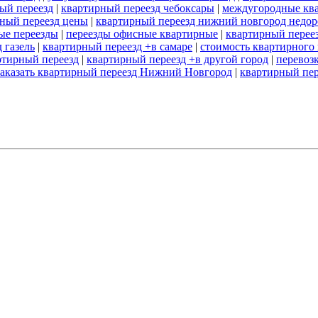
ый переезд
|
квартирный переезд чебоксары
|
междугородные кв
ный переезд цены
|
квартирный переезд нижний новгород недор
ые переезды
|
переезды офисные квартирные
|
квартирный перее
 газель
|
квартирный переезд +в самаре
|
стоимость квартирного 
ртирный переезд
|
квартирный переезд +в другой город
|
перевоз
заказать квартирный переезд Нижний Новгород
|
квартирный пер