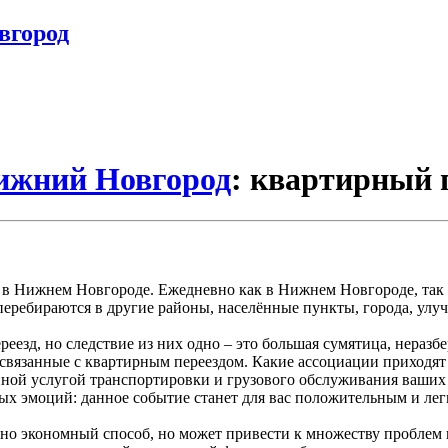
вгород
Нижний Новгород
: квартирный п
й в Нижнем Новгороде. Ежедневно как в Нижнем Новгороде, так
перебираются в другие районы, населённые пункты, города, улуч
езд, но следствие из них одно – это большая сумятица, неразбе
, связанные с квартирным переездом. Какие ассоциации приходя
енной услугой транспортировки и грузового обслуживания ваших
ых эмоций: данное событие станет для вас положительным и лег
но экономный способ, но может привести к множеству проблем 