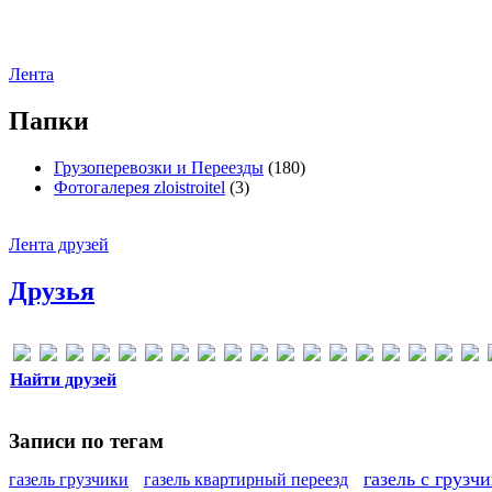
Лента
Папки
Грузоперевозки и Переезды
(180)
Фотогалерея zloistroitel
(3)
Лента друзей
Друзья
Найти друзей
Записи по тегам
газель с грузч
газель грузчики
газель квартирный переезд