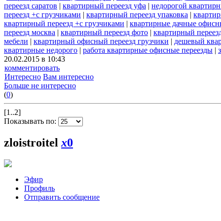
переезд саратов
|
квартирный переезд уфа
|
недорогой квартирн
переезд +с грузчиками
|
квартирный переезд упаковка
|
квартир
квартирный переезд +с грузчиками
|
квартирные дачные офисн
переезд москва
|
квартирный переезд фото
|
квартирный переезд
мебели
|
квартирный офисный переезд грузчики
|
дешевый ква
квартирные недорого
|
работа квартирные офисные переезды
|
20.02.2015 в 10:43
комментировать
Интересно
Вам интересно
Больше не интересно
(
0
)
[1..2]
Показывать по:
zloistroitel
x
0
Эфир
Профиль
Отправить сообщение