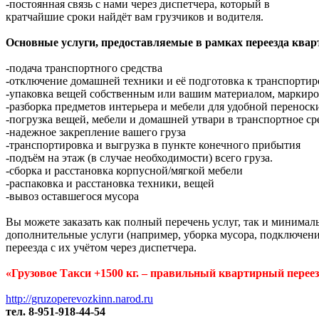
-постоянная связь с нами через диспетчера, который в
кратчайшие сроки найдёт вам грузчиков и водителя.
Основные услуги, предоставляемые в рамках переезда квар
-подача транспортного средства
-отключение домашней техники и её подготовка к транспортир
-упаковка вещей собственным или вашим материалом, маркиро
-разборка предметов интерьера и мебели для удобной переноски
-погрузка вещей, мебели и домашней утвари в транспортное ср
-надежное закрепление вашего груза
-транспортировка и выгрузка в пункте конечного прибытия
-подъём на этаж (в случае необходимости) всего груза.
-сборка и расстановка корпусной/мягкой мебели
-распаковка и расстановка техники, вещей
-вывоз оставшегося мусора
Вы можете заказать как полный перечень услуг, так и минима
дополнительные услуги (например, уборка мусора, подключени
переезда с их учётом через диспетчера.
«Грузовое Такси +1500 кг. – правильный квартирный переез
http://gruzoperevozkinn.narod.ru
тел. 8-951-918-44-54