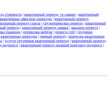
зд стоимость
|
квартирный переезд +в самаре
|
квартирный
 квартирные офисные переезды
|
квартирный переезд
артирный переезд газель
|
грузоперевозки переезд
|
квартирный
ный переезд
|
квартирный переезд самара
|
заказать переезд
|
зка пианино
|
перевозка мебели
|
переезд спб
|
грузчики
 квартирные переезды
|
дачный переезд
|
переезды квартирные
да
|
услуги грузчиков квартирный переезд
|
квартирный переезд
д недорого
|
квартирный переезд нижний новгород недорого
|