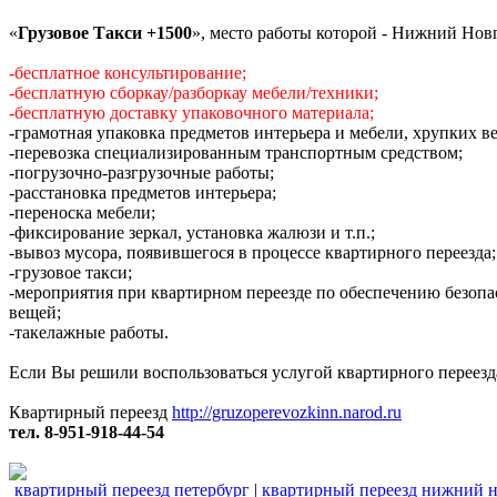
«
Грузовое Такси +1500
», место работы которой - Нижний Нов
-бесплатное консультирование;
-бесплатную сборкау/разборкау мебели/техники;
-бесплатную доставку упаковочного материала;
-грамотная упаковка предметов интерьера и мебели, хрупких в
-перевозка специализированным транспортным средством;
-погрузочно-разгрузочные работы;
-расстановка предметов интерьера;
-переноска мебели;
-фиксирование зеркал, установка жалюзи и т.п.;
-вывоз мусора, появившегося в процессе квартирного переезда;
-грузовое такси;
-мероприятия при квартирном переезде по обеспечению безопа
вещей;
-такелажные работы.
Если Вы решили воспользоваться услугой квартирного переезда
Квартирный переезд
http://gruzoperevozkinn.narod.ru
тел. 8-951-918-44-54
квартирный переезд петербург
|
квартирный переезд нижний 