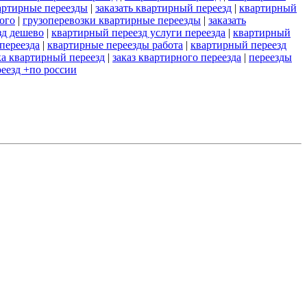
артирные переезды
|
заказать квартирный переезд
|
квартирный
ого
|
грузоперевозки квартирные переезды
|
заказать
зд дешево
|
квартирный переезд услуги переезда
|
квартирный
переезда
|
квартирные переезды работа
|
квартирный переезд
ка квартирный переезд
|
заказ квартирного переезда
|
переезды
еезд +по россии