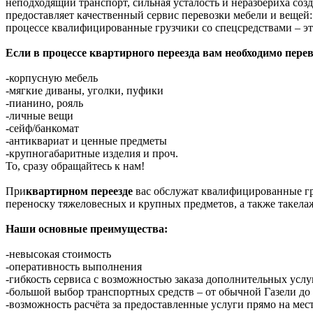
неподходящий транспорт, сильная усталость и неразбериха соз
предоставляет качественный сервис перевозки мебели и вещей:
процессе квалифицированные грузчики со спецсредствами – эт
Если в процессе квартирного переезда вам необходимо перев
-корпусную мебель
-мягкие диваны, уголки, пуфики
-пианино, рояль
-личные вещи
-сейф/банкомат
-антиквариат и ценные предметы
-крупногабаритные изделия и проч.
То, сразу обращайтесь к нам!
При
квартирном переезде
вас обслужат квалифицированные гр
переноску тяжеловесных и крупных предметов, а также такела
Наши основные преимущества:
-невысокая стоимость
-оперативность выполнения
-гибкость сервиса с возможностью заказа дополнительных услу
-большой выбор транспортных средств – от обычной Газели д
-возможность расчёта за предоставленные услуги прямо на мес