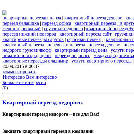
квартирные переезды пенза
|
квартирный переезд дешево
|
ква
переезд балашиха
|
переезд офиса
|
квартирный переезд +в друг
железнодорожный
|
грузчики недорого
|
квартирный переезд +
переезд нижний новгород
|
квартирный переезд сайт
|
грузчики
квартирные переезды саратов
|
офисный переезд
|
квартирный п
квартирный переезд
|
перевозки переезд
|
переезд дешево
|
пере
недорого грузовичкофф
|
квартирный переезд цена
|
услуги пер
нижний новгород цены
|
переезд недорого
|
междугородние ква
квартирные переезды владимир
|
услуги квартирного переезда
20.09.2015 в 00:37
комментировать
Интересно
Вам интересно
Больше не интересно
(
0
)
Квартирный переезд недорого.
Квартирный переезд недорого – все для Вас!
Заказать квартирный переезд в компании