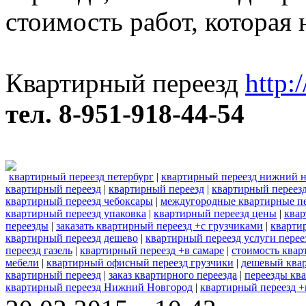
стоимость работ, которая 
Квартирный переезд
http:
тел. 8-951-918-44-54
квартирный переезд петербург
|
квартирный переезд нижний 
квартирный переезд
|
квартирный переезд
|
квартирный переезд
квартирный переезд чебоксары
|
междугородные квартирные п
квартирный переезд упаковка
|
квартирный переезд цены
|
квар
переезды
|
заказать квартирный переезд +с грузчиками
|
кварти
квартирный переезд дешево
|
квартирный переезд услуги перее
переезд газель
|
квартирный переезд +в самаре
|
стоимость квар
мебели
|
квартирный офисный переезд грузчики
|
дешевый ква
квартирный переезд
|
заказ квартирного переезда
|
переезды кв
квартирный переезд Нижний Новгород
|
квартирный переезд +