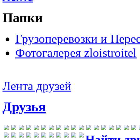
Папки
Грузоперевозки и Пере
Фотогалерея zloistroitel
Лента друзей
Друзья
Найти др