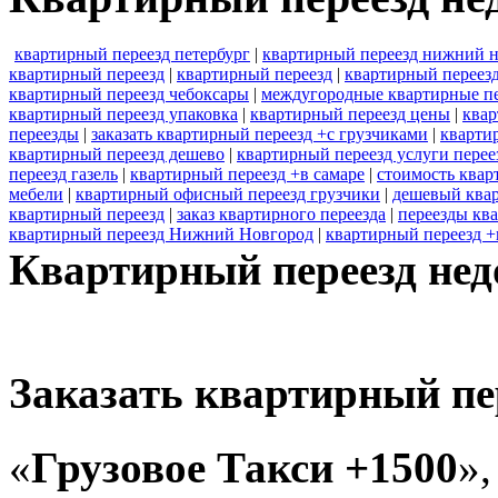
квартирный переезд петербург
|
квартирный переезд нижний 
квартирный переезд
|
квартирный переезд
|
квартирный переезд
квартирный переезд чебоксары
|
междугородные квартирные п
квартирный переезд упаковка
|
квартирный переезд цены
|
квар
переезды
|
заказать квартирный переезд +с грузчиками
|
кварти
квартирный переезд дешево
|
квартирный переезд услуги перее
переезд газель
|
квартирный переезд +в самаре
|
стоимость квар
мебели
|
квартирный офисный переезд грузчики
|
дешевый ква
квартирный переезд
|
заказ квартирного переезда
|
переезды кв
квартирный переезд Нижний Новгород
|
квартирный переезд +
Квартирный переезд недо
Заказать квартирный пе
«
Грузовое Такси +1500
»,