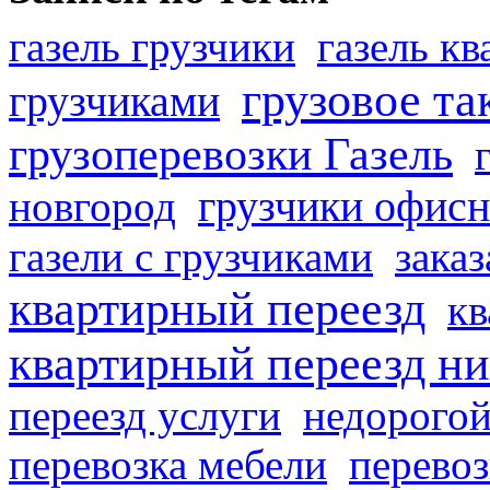
газель грузчики
газель к
грузовое та
грузчиками
грузоперевозки Газель
грузчики офисн
новгород
газели с грузчиками
заказ
квартирный переезд
кв
квартирный переезд н
переезд услуги
недорогой
перевозка мебели
перевоз