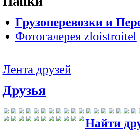
Папки
Грузоперевозки и Пер
Фотогалерея zloistroitel
Лента друзей
Друзья
Найти др