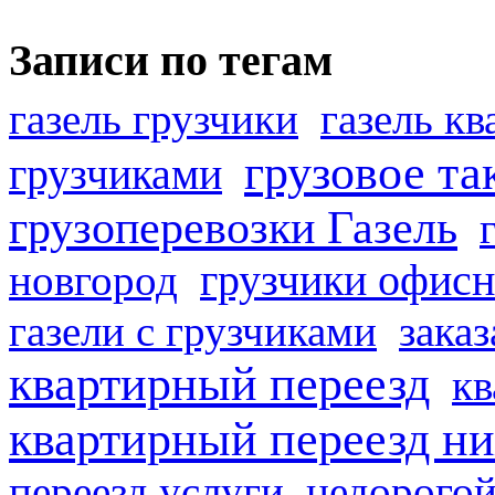
Записи по тегам
газель грузчики
газель к
грузовое та
грузчиками
грузоперевозки Газель
грузчики офисн
новгород
газели с грузчиками
заказ
квартирный переезд
кв
квартирный переезд н
переезд услуги
недорогой