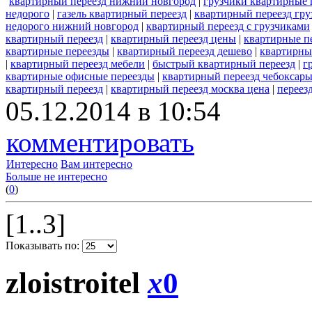
квартирный переезд нижний новгород
|
грузчики квартирные 
недорого
|
газель квартирный переезд
|
квартирный переезд гру
недорого нижний новгород
|
квартирный переезд с грузчиками
квартирный переезд
|
квартирный переезд цены
|
квартирные п
квартирные переезды
|
квартирный переезд дешево
|
квартирны
|
квартирный переезд мебели
|
быстрый квартирный переезд
|
г
квартирные офисные переезды
|
квартирный переезд чебоксар
квартирный переезд
|
квартирный переезд москва цена
|
переез
05.12.2014 в 10:54
комментировать
Интересно
Вам интересно
Больше не интересно
(
0
)
[1..3]
Показывать по:
zloistroitel
x
0