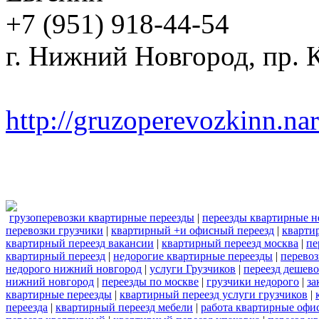
+7 (951) 918-44-54
г. Нижний Новгород, пр. К
http://gruzoperevozkinn.na
грузоперевозки квартирные переезды
|
переезды квартирные н
перевозки грузчики
|
квартирный +и офисный переезд
|
кварти
квартирный переезд вакансии
|
квартирный переезд москва
|
пе
квартирный переезд
|
недорогие квартирные переезды
|
перево
недорого нижний новгород
|
услуги Грузчиков
|
переезд дешево
нижний новгород
|
переезды по москве
|
грузчики недорого
|
за
квартирные переезды
|
квартирный переезд услуги грузчиков
|
переезда
|
квартирный переезд мебели
|
работа квартирные офи