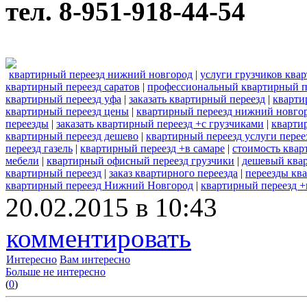
тел. 8-951-918-44-54
квартирный переезд нижний новгород
|
услуги грузчиков ква
квартирный переезд саратов
|
профессиональный квартирный п
квартирный переезд уфа
|
заказать квартирный переезд
|
кварти
квартирный переезд цены
|
квартирный переезд нижний новго
переезды
|
заказать квартирный переезд +с грузчиками
|
кварти
квартирный переезд дешево
|
квартирный переезд услуги перее
переезд газель
|
квартирный переезд +в самаре
|
стоимость квар
мебели
|
квартирный офисный переезд грузчики
|
дешевый ква
квартирный переезд
|
заказ квартирного переезда
|
переезды кв
квартирный переезд Нижний Новгород
|
квартирный переезд +
20.02.2015 в 10:43
комментировать
Интересно
Вам интересно
Больше не интересно
(
0
)