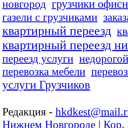
грузчики офисн
новгород
газели с грузчиками
заказ
квартирный переезд
кв
квартирный переезд н
переезд услуги
недорогой
перевозка мебели
перевоз
услуги Грузчиков
Редакция -
hkdkest@mail.r
Нижнем Новгороде
|
Кор. 