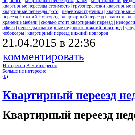
недорого
|
квартирный переезд под ключ
|
квартирные переезды
квартирные переезды стоимость
|
грузоперевозки квартирные 
квартирные переезды фото
|
перевозки грузчики
|
квартирный +
переезд Нижний Новгород
|
квартирный переезд вакансии
|
ква
хранение мебели
|
сколько стоит квартирный переезд
|
недороги
офиса
|
переезды квартирные недорого нижний новгород
|
услу
чебоксары
|
квартирный переезд нижний новгород
21.04.2015 в 22:36
комментировать
Интересно
Вам интересно
Больше не интересно
(
0
)
Квартирный переезд нед
Квартирный переезд недо