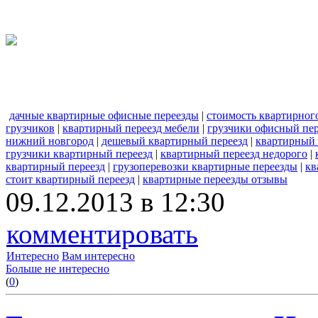
дачные квартирные офисные переезды
|
стоимость квартирного
грузчиков
|
квартирный переезд мебели
|
грузчики офисный пе
нижний новгород
|
дешевый квартирный переезд
|
квартирный 
грузчики квартирный переезд
|
квартирный переезд недорого
|
квартирный переезд
|
грузоперевозки квартирные переезды
|
кв
стоит квартирный переезд
|
квартирные переезды отзывы
09.12.2013 в 12:30
комментировать
Интересно
Вам интересно
Больше не интересно
(
0
)