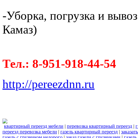
-Уборка, погрузка и вывоз
Камаз)
Тел.: 8-951-918-44-54
http://pereezdnn.ru
квартирный переезд мебели
|
перевозка квартирный переезд
|
г
переезд перевозка мебели
|
газель квартирный переезд
|
заказат
газель с грузчиком недорого
|
заказ газели с грузчиками
|
газель