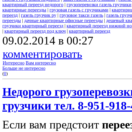
квартирный переезд недорого
|
грузоперевозки газель грузчики
квартирные переезды
|
грузовая газель с грузчиками
|
квартирн
переезд
|
газель грузчик ру
|
грузовое такси газель
|
газель груз
переезды
|
дачные квартирные офисные переезды
|
дешевый ква
грузчики квартирный переезд
|
квартирный переезд нижний но
|
квартирный переезд под ключ
|
квартирный переезд
09.02.2014 в 00:27
комментировать
Интересно
Вам интересно
Больше не интересно
(
0
)
Недорого грузоперевозк
грузчики тел. 8-951-918-
Если вам предстоит
перее