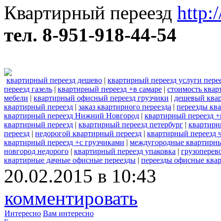
Квартирный переезд
http:
тел. 8-951-918-44-54
квартирный переезд дешево
|
квартирный переезд услуги пере
переезд газель
|
квартирный переезд +в самаре
|
стоимость квар
мебели
|
квартирный офисный переезд грузчики
|
дешевый ква
квартирный переезд
|
заказ квартирного переезда
|
переезды кв
квартирный переезд Нижний Новгород
|
квартирный переезд +
квартирный переезд
|
квартирный переезд петербург
|
квартирн
переезд
|
недорогой квартирный переезд
|
квартирный переезд 
квартирный переезд +с грузчиками
|
междугородные квартирны
новгород недорого
|
квартирный переезд упаковка
|
грузоперев
квартирные дачные офисные переезды
|
переезды офисные ква
20.02.2015 в 10:43
комментировать
Интересно
Вам интересно