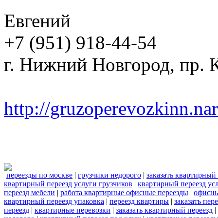
Евгений
+7 (951) 918-44-54
г. Нижний Новгород, пр. К
http://gruzoperevozkinn.na
переезды по москве
|
грузчики недорого
|
заказать квартирный
квартирный переезд услуги грузчиков
|
квартирный переезд усл
переезд мебели
|
работа квартирные офисные переезды
|
офисны
квартирный переезд упаковка
|
переезд квартиры
|
заказать пер
переезд
|
квартирные перевозки
|
заказать квартирный переезд
|