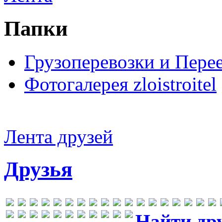
Папки
Грузоперевозки и Пере
Фотогалерея zloistroitel
Лента друзей
Друзья
Найти др