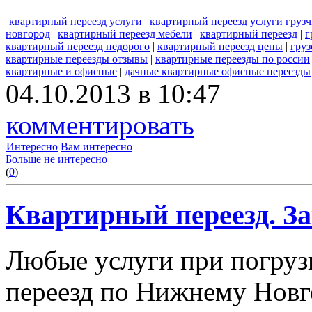
квартирный переезд услуги
|
квартирный переезд услуги груз
новгород
|
квартирный переезд мебели
|
квартирный переезд
|
г
квартирный переезд недорого
|
квартирный переезд цены
|
груз
квартирные переезды отзывы
|
квартирные переезды по россии
квартирные и офисные
|
дачные квартирные офисные переезды
04.10.2013 в 10:47
комментировать
Интересно
Вам интересно
Больше не интересно
(
0
)
Квартирный переезд. За
Любые услуги при погрузк
переезд по Нижнему Новго