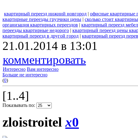
квартирный переезд нижний новгород
|
офисные квартирные 
квартирные переезды грузчики цены
|
сколько стоит квартирны
организация квартирных переездов
|
квартирный переезд мебе
переезды квартирные недорого
|
квартирный переезд цены ква
квартирный переезд в другой город
|
квартирный переезд перев
21.01.2014 в 13:01
комментировать
Интересно
Вам интересно
Больше не интересно
(
0
)
[1..4]
Показывать по:
zloistroitel
x
0