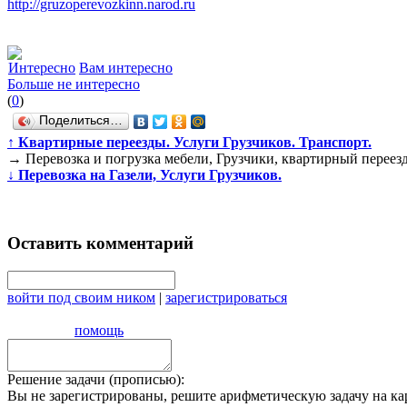
http://gruzoperevozkinn.narod.ru
Интересно
Вам интересно
Больше не интересно
(
0
)
Поделиться…
↑
Квартирные переезды. Услуги Грузчиков. Транспорт.
→
Перевозка и погрузка мебели, Грузчики, квартирный переез
↓
Перевозка на Газели, Услуги Грузчиков.
Оставить комментарий
войти под своим ником
|
зарегистрироваться
помощь
Решение задачи (прописью):
Вы не зарегистрированы, решите арифметическую задачу на ка