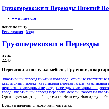
Грузоперевозки и Переезды Нижний Но
www.nnov.org
поиск по сайту
Регистрация
|
Вход
Грузоперевозки и Переезды
03.04
22:40
Перевозка и погрузка мебели, Грузчики, квартир
квартирный переезд нижний новгород
|
офисные квартирные 
квартирный переезд
|
квартирный переезд газель
|
квартирный п
перевозка квартирный переезд
|
переезды квартирные недорого
город
|
квартирный переезд перевозка мебели
|
работа на кварт
Организуем квартирный переезд по Нижнему Новгороду и обла
Всегда в наличии упаковочный материал.