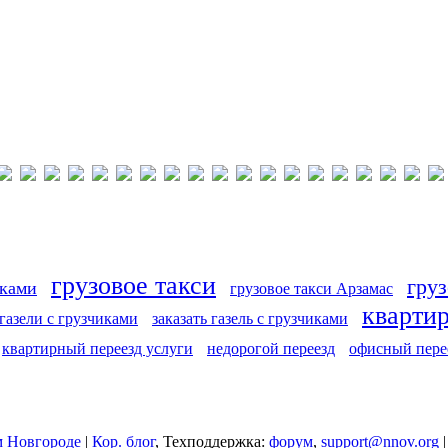
грузовое такси
груз
иками
грузовое такси Арзамас
кварти
 газели с грузчиками
заказать газель с грузчиками
квартирный переезд услуги
недорогой переезд
офисный пере
 Новгороде
|
Кор. блог
, Техподдержка:
форум
,
support@nnov.org