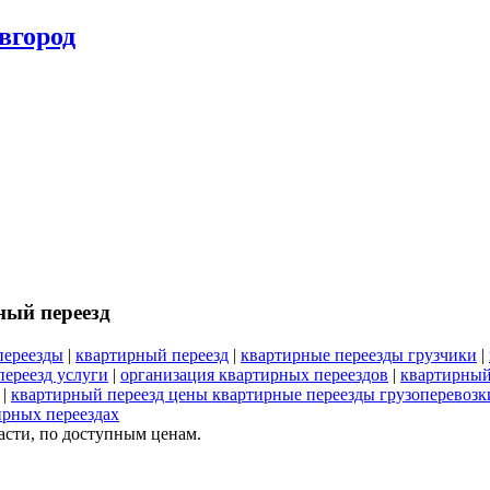
вгород
ный переезд
переезды
|
квартирный переезд
|
квартирные переезды грузчики
|
ереезд услуги
|
организация квартирных переездов
|
квартирный
|
квартирный переезд цены квартирные переезды грузоперевозк
ирных переездах
сти, по доступным ценам.