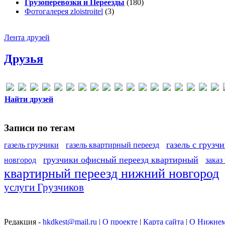
Грузоперевозки и Переезды
(180)
Фотогалерея zloistroitel
(3)
Лента друзей
Друзья
Найти друзей
Записи по тегам
газель с грузч
газель грузчики
газель квартирный переезд
грузчики офисный переезд квартирный
новгород
заказ
квартирный переезд нижний новгород
услуги Грузчиков
Редакция -
hkdkest@mail.ru
|
О проекте
|
Карта сайта
|
О Нижнем