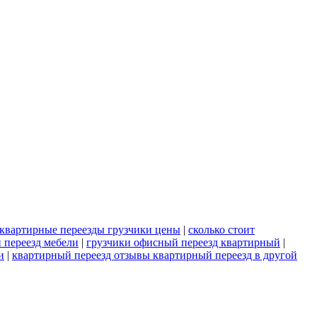
квартирные переезды грузчики цены
|
сколько стоит
 переезд мебели
|
грузчики офисный переезд квартирный
|
и
|
квартирный переезд отзывы квартирный переезд в другой