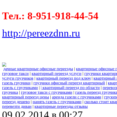
Тел.: 8-951-918-44-54
http://pereezdnn.ru
дачные квартирные офисные переезды
|
квартирные офисные 
грузовое такси
|
квартирный переезд услуги
|
грузчики квартир
услуги грузчиков
|
квартирный переезд под ключ
|
квартирный 
газель грузчики
|
грузчики офисный переезд квартирный
|
квар
газель с грузчиками
|
| квартирный переезд по области
|
перевоз
грузчика
|
грузовое такси с грузчиками
|
газель переезд грузчик
квартирный переезд цены
|
аренда газели с грузчиками
|
грузоп
переезд дешево
|
нанять газель с грузчиками
|
сколько стоит кв
перевезти диван
|
квартирные переезды отзывы
09.02.2014 в 00:27