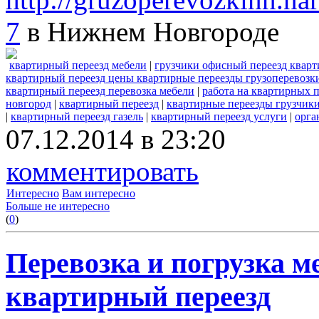
7
в Нижнем Новгороде
квартирный переезд мебели
|
грузчики офисный переезд квар
квартирный переезд цены квартирные переезды грузоперевозк
квартирный переезд перевозка мебели
|
работа на квартирных п
новгород
|
квартирный переезд
|
квартирные переезды грузчик
|
квартирный переезд газель
|
квартирный переезд услуги
|
орга
07.12.2014 в 23:20
комментировать
Интересно
Вам интересно
Больше не интересно
(
0
)
Перевозка и погрузка м
квартирный переезд