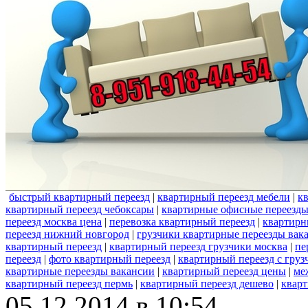
быстрый квартирный переезд
|
квартирный переезд мебели
|
к
квартирный переезд чебоксары
|
квартирные офисные переезд
переезд москва цена
|
перевозка квартирный переезд
|
квартирн
переезд нижний новгород
|
грузчики квартирные переезды вак
квартирный переезд
|
квартирный переезд грузчики москва
|
пе
переезд
|
фото квартирный переезд
|
квартирный переезд с гру
квартирные переезды вакансии
|
квартирный переезд цены
|
ме
квартирный переезд пермь
|
квартирный переезд дешево
|
кварт
05.12.2014 в 10:54