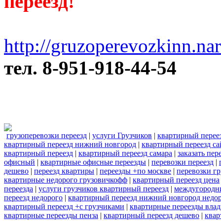
переезд!
http://gruzoperevozkinn.na
тел. 8-951-918-44-54
грузоперевозки переезд
|
услуги Грузчиков
|
квартирный перее
квартирный переезд нижний новгород
|
квартирный переезд са
квартирный переезд
|
квартирный переезд самара
|
заказать пер
офисный
|
квартирные офисные переезды
|
перевозки переезд
|
дешево
|
переезд квартиры
|
переезды +по москве
|
перевозки г
квартирные недорого грузовичкофф
|
квартирный переезд цена
переезда
|
услуги грузчиков квартирный переезд
|
междугородни
переезд недорого
|
квартирный переезд нижний новгород недо
квартирный переезд +с грузчиками
|
квартирные переезды вла
квартирные переезды пенза
|
квартирный переезд дешево
|
квар