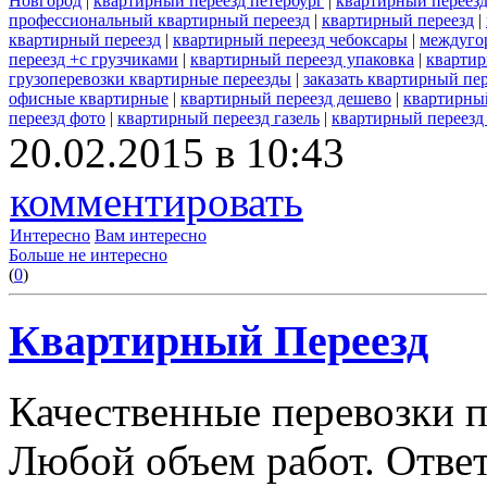
Новгород
|
квартирный переезд петербург
|
квартирный переез
профессиональный квартирный переезд
|
квартирный переезд
|
квартирный переезд
|
квартирный переезд чебоксары
|
междуго
переезд +с грузчиками
|
квартирный переезд упаковка
|
квартир
грузоперевозки квартирные переезды
|
заказать квартирный пе
офисные квартирные
|
квартирный переезд дешево
|
квартирный
переезд фото
|
квартирный переезд газель
|
квартирный переезд
20.02.2015 в 10:43
комментировать
Интересно
Вам интересно
Больше не интересно
(
0
)
Квартирный Переезд
Качественные перевозки по
Любой объем работ. Отве