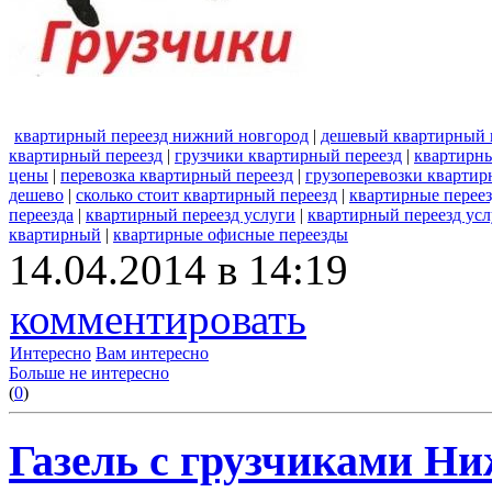
квартирный переезд нижний новгород
|
дешевый квартирный 
квартирный переезд
|
грузчики квартирный переезд
|
квартирны
цены
|
перевозка квартирный переезд
|
грузоперевозки квартир
дешево
|
сколько стоит квартирный переезд
|
квартирные перее
переезда
|
квартирный переезд услуги
|
квартирный переезд усл
квартирный
|
квартирные офисные переезды
14.04.2014 в 14:19
комментировать
Интересно
Вам интересно
Больше не интересно
(
0
)
Газель с грузчиками Ни