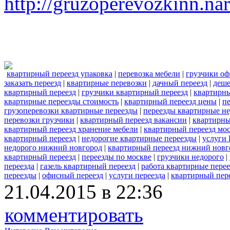
http://gruzoperevozkinn.na
квартирный переезд упаковка
|
перевозка мебели
|
грузчики о
заказать переезд
|
квартирные перевозки
|
дачный переезд
|
деше
квартирный переезд
|
грузчики квартирный переезд
|
квартирны
квартирные переезды стоимость
|
квартирный переезд цены
|
п
грузоперевозки квартирные переезды
|
переезды квартирные н
перевозки грузчики
|
квартирный переезд вакансии
|
квартирны
квартирный переезд хранение мебели
|
квартирный переезд мо
квартирный переезд
|
недорогие квартирные переезды
|
услуги 
недорого нижний новгород
|
квартирный переезд нижний новг
квартирный переезд
|
переезды по москве
|
грузчики недорого
|
переезда
|
газель квартирный переезд
|
работа квартирные пере
переезды
|
офисный переезд
|
услуги переезда
|
квартирный пер
21.04.2015 в 22:36
комментировать