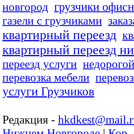
грузчики офисн
новгород
газели с грузчиками
заказ
квартирный переезд
кв
квартирный переезд н
переезд услуги
недорогой
перевозка мебели
перевоз
услуги Грузчиков
Редакция -
hkdkest@mail.r
Нижнем Новгороде
|
Кор. 