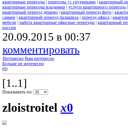
квартирные переезды
|
переезды +с грузчиками
|
квартирный пе
квартирные переезды владимир
|
услуги квартирного переезда
квартирный переезд дешево
|
квартирный переезд фото
|
кварти
самаре
|
квартирный переезд балашиха
|
переезд офиса
|
квартир
мебели
|
работа квартирные офисные переезды
|
квартирный пе
россии
20.09.2015 в 00:37
комментировать
Интересно
Вам интересно
Больше не интересно
(
0
)
[1..1]
Показывать по:
zloistroitel
x
0