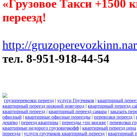
«Грузовое Такси +1500 
переезд!
http://gruzoperevozkinn.na
тел. 8-951-918-44-54
грузоперевозки переезд
|
услуги Грузчиков
|
квартирный перее
квартирный переезд нижний новгород
|
квартирный переезд са
квартирный переезд
|
квартирный переезд самара
|
заказать пер
офисный
|
квартирные офисные переезды
|
перевозки переезд
|
дешево
|
переезд квартиры
|
переезды +по москве
|
перевозки г
квартирные недорого грузовичкофф
|
квартирный переезд цена
переезда
|
услуги грузчиков квартирный переезд
|
квартирный п