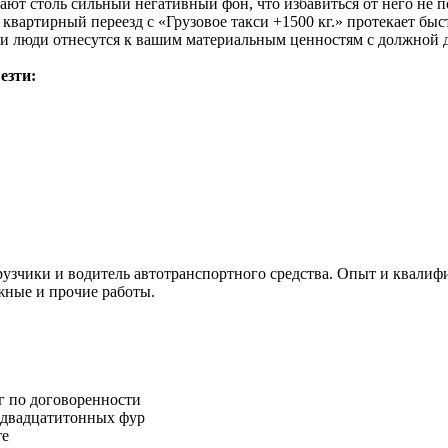
дают столь сильный негативный фон, что избавиться от него не
 квартирный переезд с «Грузовое такси +1500 кг.» протекает б
и люди отнесутся к вашим материальным ценностям с должной д
езти:
узчики и водитель автотранспортного средства. Опыт и квалифи
жные и прочие работы.
г по договоренности
о двадцатитонных фур
те