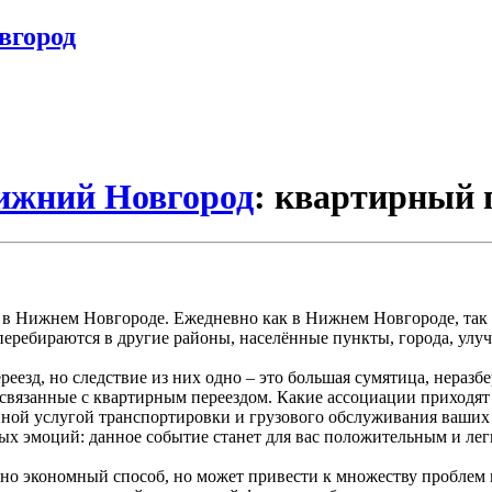
вгород
Нижний Новгород
: квартирный п
й в Нижнем Новгороде. Ежедневно как в Нижнем Новгороде, так
перебираются в другие районы, населённые пункты, города, улуч
езд, но следствие из них одно – это большая сумятица, неразбе
, связанные с квартирным переездом. Какие ассоциации приходя
енной услугой транспортировки и грузового обслуживания ваших
ых эмоций: данное событие станет для вас положительным и лег
но экономный способ, но может привести к множеству проблем 