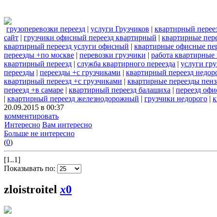
грузоперевозки переезд
|
услуги Грузчиков
|
квартирный перее
сайт
|
грузчики офисный переезд квартирный
|
квартирные пере
квартирный переезд услуги офисный
|
квартирные офисные пе
переезды +по москве
|
перевозки грузчики
|
работа квартирные
квартирный переезд
|
служба квартирного переезда
|
услуги гр
переезды
|
переезды +с грузчиками
|
квартирный переезд недор
квартирный переезд +с грузчиками
|
квартирные переезды пенз
переезд +в самаре
|
квартирный переезд балашиха
|
переезд офи
|
квартирный переезд железнодорожный
|
грузчики недорого
|
к
20.09.2015 в 00:37
комментировать
Интересно
Вам интересно
Больше не интересно
(
0
)
[1..1]
Показывать по:
zloistroitel
x
0