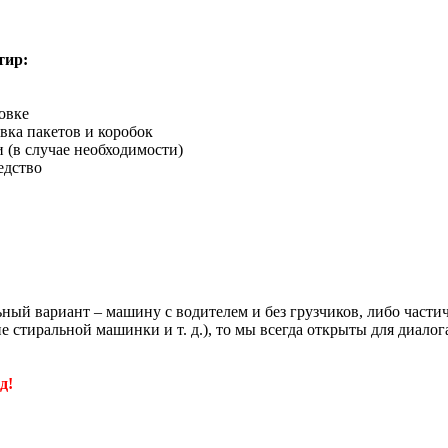
тир:
овке
вка пакетов и коробок
 (в случае необходимости)
едство
льный вариант – машину с водителем и без грузчиков, либо част
е стиральной машинки и т. д.), то мы всегда открыты для диал
д!