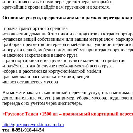
-постоянная связь с нами через диспетчера, который в
кратчайшие сроки найдёт вам грузчиков и водителя.
Основные услуги, предоставляемые в рамках переезда квар
-подача транспортного средства
-отключение домашней техники и её подготовка к транспортир
-упаковка вещей собственным или вашим материалом, маркиро
-разборка предметов интерьера и мебели для удобной переноски
-погрузка вещей, мебели и домашней утвари в транспортное ср
-надежное закрепление вашего груза
-транспортировка и выгрузка в пункте конечного прибытия
-подъём на этаж (в случае необходимости) всего груза.
-сборка и расстановка корпусной/мягкой мебели
-распаковка и расстановка техники, вещей
-вывоз оставшегося мусора
Вы можете заказать как полный перечень услуг, так и минима
дополнительные услуги (например, уборка мусора, подключени
переезда с их учётом через диспетчера.
«Грузовое Такси +1500 кг. – правильный квартирный переез
http://gruzoperevozkinn.narod.ru
тел. 8-951-918-44-54