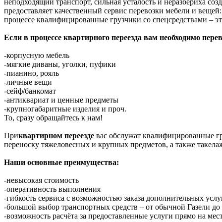
неподходящий транспорт, сильная усталость и неразбериха соз
предоставляет качественный сервис перевозки мебели и вещей:
процессе квалифицированные грузчики со спецсредствами – эт
Если в процессе квартирного переезда вам необходимо перев
-корпусную мебель
-мягкие диваны, уголки, пуфики
-пианино, рояль
-личные вещи
-сейф/банкомат
-антиквариат и ценные предметы
-крупногабаритные изделия и проч.
То, сразу обращайтесь к нам!
При
квартирном переезде
вас обслужат квалифицированные гр
переноску тяжеловесных и крупных предметов, а также такела
Наши основные преимущества:
-невысокая стоимость
-оперативность выполнения
-гибкость сервиса с возможностью заказа дополнительных услу
-большой выбор транспортных средств – от обычной Газели д
-возможность расчёта за предоставленные услуги прямо на мес