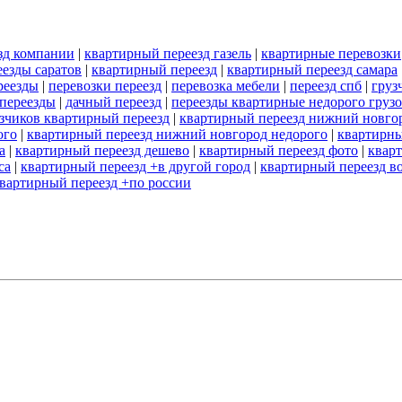
зд компании
|
квартирный переезд газель
|
квартирные перевозки
езды саратов
|
квартирный переезд
|
квартирный переезд самара
реезды
|
перевозки переезд
|
перевозка мебели
|
переезд спб
|
груз
 переезды
|
дачный переезд
|
переезды квартирные недорого груз
узчиков квартирный переезд
|
квартирный переезд нижний новго
ого
|
квартирный переезд нижний новгород недорого
|
квартирны
а
|
квартирный переезд дешево
|
квартирный переезд фото
|
кварт
са
|
квартирный переезд +в другой город
|
квартирный переезд в
вартирный переезд +по россии