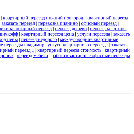
|
квартирный переезд нижний новгород
|
квартирный переезд
|
заказать переезд
|
перевозка пианино
|
офисный переезд
|
чики квартирный переезд
|
переезд дешево
|
переезд квартиры
|
овичкофф
|
квартирный переезд цена
|
услуги переезда
|
заказать
род цены
|
переезд недорого
|
междугородние квартирные
е переезды владимир
|
услуги квартирного переезда
|
заказать
ирный переезд 1
|
квартирный переезд стоимость
|
квартирный
оронеж
|
переезд мебели
|
работа квартирные офисные переезды