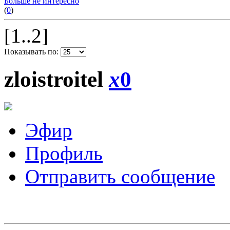
Больше не интересно
(
0
)
[1..2]
Показывать по:
zloistroitel
x
0
Эфир
Профиль
Отправить сообщение