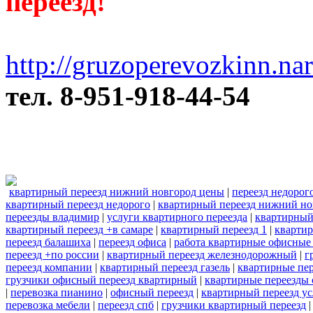
переезд!
http://gruzoperevozkinn.na
тел. 8-951-918-44-54
квартирный переезд нижний новгород цены
|
переезд недорог
квартирный переезд недорого
|
квартирный переезд нижний но
переезды владимир
|
услуги квартирного переезда
|
квартирный
квартирный переезд +в самаре
|
квартирный переезд 1
|
квартир
переезд балашиха
|
переезд офиса
|
работа квартирные офисные
переезд +по россии
|
квартирный переезд железнодорожный
|
г
переезд компании
|
квартирный переезд газель
|
квартирные пе
грузчики офисный переезд квартирный
|
квартирные переезды 
|
перевозка пианино
|
офисный переезд
|
квартирный переезд у
перевозка мебели
|
переезд спб
|
грузчики квартирный переезд