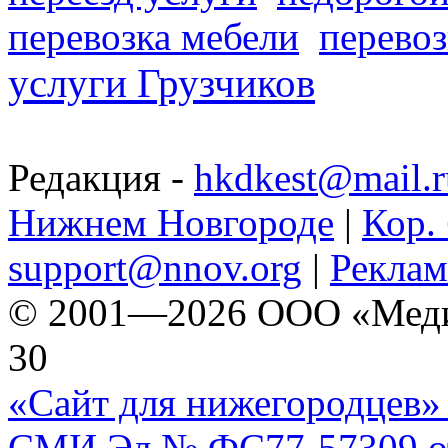
перевозка мебели
перевоз
услуги Грузчиков
Редакция -
hkdkest@mail.r
Нижнем Новгороде
|
Кор. 
support@nnov.org
|
Реклам
© 2001—2026 ООО «Медиа 
30
«Сайт для нижегородцев» 
СМИ Эл № ФС77-57309 от 