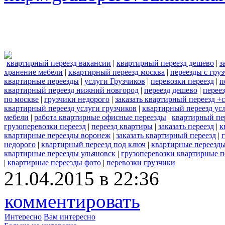
квартирный переезд вакансии
|
квартирный переезд дешево
|
з
хранение мебели
|
квартирный переезд москва
|
переезды с гру
квартирные переезды
|
услуги Грузчиков
|
перевозки переезд
|
п
квартирный переезд нижний новгород
|
переезд дешево
|
перее
по москве
|
грузчики недорого
|
заказать квартирный переезд +
квартирный переезд услуги грузчиков
|
квартирный переезд усл
мебели
|
работа квартирные офисные переезды
|
квартирный пе
грузоперевозки переезд
|
переезд квартиры
|
заказать переезд
|
к
квартирные переезды воронеж
|
заказать квартирный переезд
|
недорого
|
квартирный переезд под ключ
|
квартирные переезды
квартирные переезды ульяновск
|
грузоперевозки квартирные п
|
квартирные переезды фото
|
перевозки грузчики
21.04.2015 в 22:36
комментировать
Интересно
Вам интересно