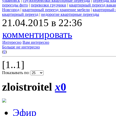
ульяновск
|
грузоперевозки квартирные переезды
|
переезды кв
переезды фото
|
перевозки грузчики
|
квартирный переезд вака
Новгород
|
квартирный переезд хранение мебели
|
квартирный 
квартирный переезд
|
недорогие квартирные переезды
21.04.2015 в 22:36
комментировать
Интересно
Вам интересно
Больше не интересно
(
0
)
[1..1]
Показывать по:
zloistroitel
x
0
Эфир