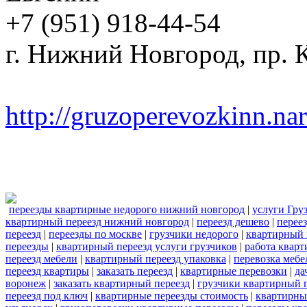
+7 (951) 918-44-54
г. Нижний Новгород, пр. К
http://gruzoperevozkinn.na
переезды квартирные недорого нижний новгород
|
услуги Гру
квартирный переезд нижний новгород
|
переезд дешево
|
перее
переезд
|
переезды по москве
|
грузчики недорого
|
квартирный 
переезды
|
квартирный переезд услуги грузчиков
|
работа квар
переезд мебели
|
квартирный переезд упаковка
|
перевозка мебе
переезд квартиры
|
заказать переезд
|
квартирные перевозки
|
да
воронеж
|
заказать квартирный переезд
|
грузчики квартирный 
переезд под ключ
|
квартирные переезды стоимость
|
квартирны