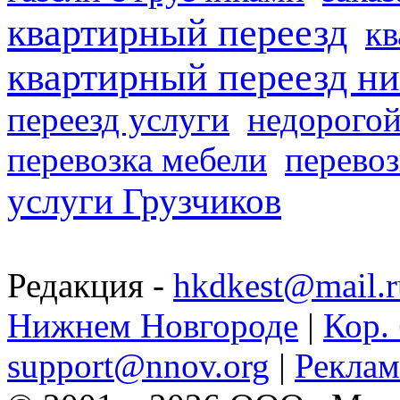
квартирный переезд
кв
квартирный переезд н
переезд услуги
недорогой
перевозка мебели
перевоз
услуги Грузчиков
Редакция -
hkdkest@mail.r
Нижнем Новгороде
|
Кор. 
support@nnov.org
|
Реклам