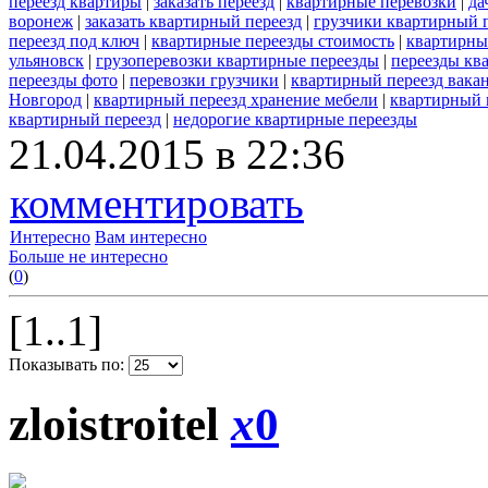
переезд квартиры
|
заказать переезд
|
квартирные перевозки
|
да
воронеж
|
заказать квартирный переезд
|
грузчики квартирный 
переезд под ключ
|
квартирные переезды стоимость
|
квартирны
ульяновск
|
грузоперевозки квартирные переезды
|
переезды кв
переезды фото
|
перевозки грузчики
|
квартирный переезд вака
Новгород
|
квартирный переезд хранение мебели
|
квартирный 
квартирный переезд
|
недорогие квартирные переезды
21.04.2015 в 22:36
комментировать
Интересно
Вам интересно
Больше не интересно
(
0
)
[1..1]
Показывать по:
zloistroitel
x
0