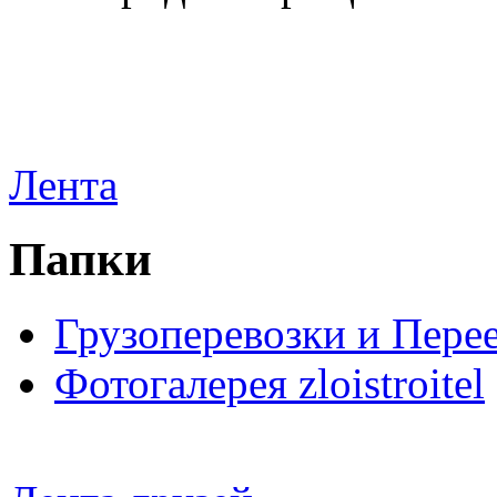
Лента
Папки
Грузоперевозки и Пере
Фотогалерея zloistroitel