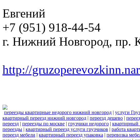
Евгений
+7 (951) 918-44-54
г. Нижний Новгород, пр. К
http://gruzoperevozkinn.na
переезды квартирные недорого нижний новгород
|
услуги Гру
квартирный переезд нижний новгород
|
переезд дешево
|
перее
переезд
|
переезды по москве
|
грузчики недорого
|
квартирный 
переезды
|
квартирный переезд услуги грузчиков
|
работа квар
переезд мебели
|
квартирный переезд упаковка
|
перевозка мебе