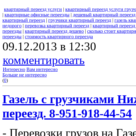
квартирный переезд услуги
|
квартирный переезд услуги груз
|
квартирные офисные переезды
|
дешевый квартирный переезд
квартирный переезд
|
грузчики квартирный переезд
|
газель кв
недорого
|
перевозка квартирный переезд
|
квартирный переезд
переезды
|
квартирный переезд дешево
|
сколько стоит квартир
переезды
|
стоимость квартирного переезда
09.12.2013 в 12:30
комментировать
Интересно
Вам интересно
Больше не интересно
(
0
)
Газель с грузчиками Ни
переезд. 8-951-918-44-54
- Перевозки грузов на Газ