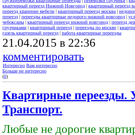
грузоперевозки квартирные переезды
|
перевозки грузчики
|
кв
квартирный переезд Нижний Новгород
|
квартирный переезд в
переезд хранение мебели
|
квартирный переезд москва
|
недоро
переезд
|
переезды квартирные недорого нижний новгород
|
ус
чебоксары
|
квартирный переезд нижний новгород
|
переезд де
грузчиками
|
квартирный переезд
|
переезды по москве
|
кварти
газель квартирный переезд
|
работа квартирные переезды
21.04.2015 в 22:36
комментировать
Интересно
Вам интересно
Больше не интересно
(
0
)
Квартирные переезды. У
Транспорт.
Любые не дорогие кварти