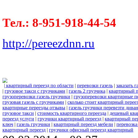
Тел.: 8-951-918-44-54
http://pereezdnn.ru
| квартирный переезд по области
|
перевозки газель
|
заказать г
|
грузовое такси с грузчиками
|
газель 2 грузчика
|
квартирный п
грузоперевозки газель грузчики
|
грузоперевозки квартирные п
грузовая газель с грузчиками
|
сколько стоит квартирный перее
квартирные переезды отзывы
|
газель грузчики перевезти дива
грузовое такси
|
стоимость квартирного переезда
|
дешевый ква
переезд услуги
|
грузчики квартирный переезд
|
квартирный пе
ключ
|
газель грузчики
|
квартирный переезд мебели
|
перевозка
квартирный переезд
|
грузчики офисный переезд квартирный