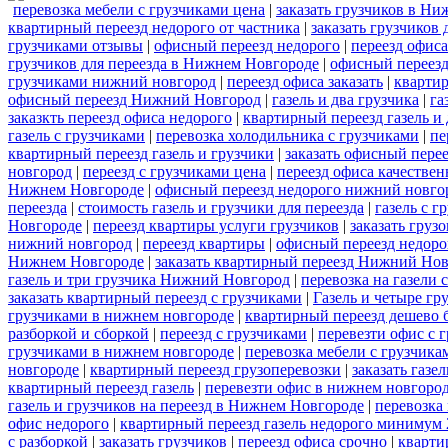
перевозка мебели с грузчиками цена
|
заказать грузчиков в Н
квартирный переезд недорого от частника
|
заказать грузчиков 
грузчиками отзывы
|
офисный переезд недорого
|
переезд офиса
грузчиков для переезда в Нижнем Новгороде
|
офисный переез
грузчиками нижний новгород
|
переезд офиса заказать
|
квартир
офисный переезд Нижний Новгород
|
газель и два грузчика
|
га
заказкть переезд офиса недорого
|
квартирный переезд газель и 
газель с грузчиками
|
перевозка холодильника с грузчиками
|
пе
квартирный переезд газель и грузчики
|
заказать офисный пере
новгород
|
переезд с грузчиками цена
|
переезд офиса качествен
Нижнем Новгороде
|
офисный переезд недорого нижний новго
переезда
|
стоимость газель и грузчики для переезда
|
газель с 
Новгороде
|
переезд квартиры услуги грузчиков
|
заказать груз
нижний новгород
|
переезд квартиры
|
офисный переезд недор
Нижнем Новгороде
|
заказать квартирный переезд Нижний Но
газель и три грузчика Нижний Новгород
|
перевозка на газели 
заказать квартирный переезд с грузчиками
|
Газель и четыре г
грузчиками в нижнем новгороде
|
квартирный переезд дешево 
разборкой и сборкой
|
переезд с грузчиками
|
перевезти офис с 
грузчиками в нижнем новгороде
|
перевозка мебели с грузчика
новгороде
|
квартирный переезд грузоперевозки
|
заказать газе
квартирный переезд газель
|
перевезти офис в нижнем новгород
газель и грузчиков на переезд в Нижнем Новгороде
|
перевозка
офис недорого
|
квартирный переезд газель недорого минимум 
с разборкой
|
заказать грузчиков
|
переезд офиса срочно
|
кварти