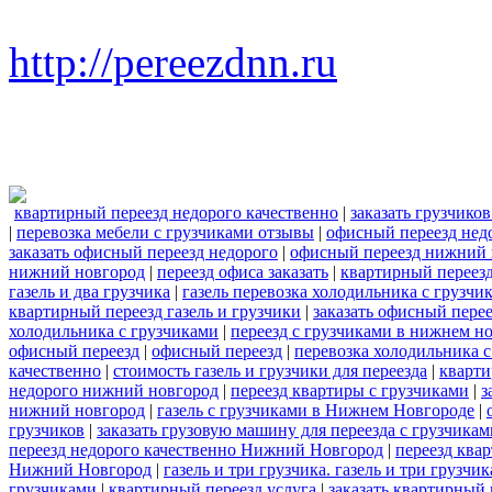
http://pereezdnn.ru
квартирный переезд недорого качественно
|
заказать грузчико
|
перевозка мебели с грузчиками отзывы
|
офисный переезд нед
заказать офисный переезд недорого
|
офисный переезд нижний 
нижний новгород
|
переезд офиса заказать
|
квартирный переезд
газель и два грузчика
|
газель перевозка холодильника с грузчи
квартирный переезд газель и грузчики
|
заказать офисный пере
холодильника с грузчиками
|
переезд с грузчиками в нижнем н
офисный переезд
|
офисный переезд
|
перевозка холодильника 
качественно
|
стоимость газель и грузчики для переезда
|
кварти
недорого нижний новгород
|
переезд квартиры с грузчиками
|
з
нижний новгород
|
газель с грузчиками в Нижнем Новгороде
|
грузчиков
|
заказать грузовую машину для переезда с грузчикам
переезд недорого качественно Нижний Новгород
|
переезд ква
Нижний Новгород
|
газель и три грузчика. газель и три груз
грузчиками
|
квартирный переезд услуга
|
заказать квартирный 