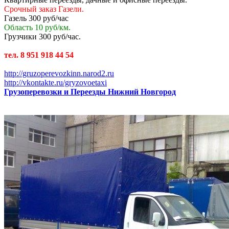
Срочный заказ Газели.
Газель 300 руб/час
Область 10 руб/км.
Грузчики 300 руб/час.
тел. 8 951 918 44 54
http://gruzoperevozkinn.narod2.ru
http://vkontakte.ru/gryzovoetaxi
Грузоперевозки и Переезды Нижний Новгород