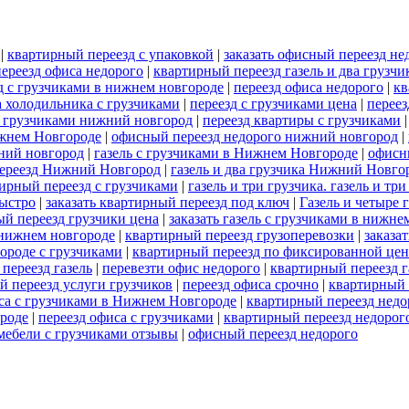
|
квартирный переезд с упаковкой
|
заказать офисный переезд не
переезд офиса недорого
|
квартирный переезд газель и два грузчи
д с грузчиками в нижнем новгороде
|
переезд офиса недорого
|
кв
а холодильника с грузчиками
|
переезд с грузчиками цена
|
переез
с грузчиками нижний новгород
|
переезд квартиры с грузчиками
ижнем Новгороде
|
офисный переезд недорого нижний новгород
|
жний новгород
|
газель с грузчиками в Нижнем Новгороде
|
офисн
переезд Нижний Новгород
|
газель и два грузчика Нижний Новго
тирный переезд с грузчиками
|
газель и три грузчика. газель и т
быстро
|
заказать квартирный переезд под ключ
|
Газель и четыре
й переезд грузчики цена
|
заказать газель с грузчиками в нижне
 нижнем новгороде
|
квартирный переезд грузоперевозки
|
заказат
ороде с грузчиками
|
квартирный переезд по фиксированной цен
переезд газель
|
перевезти офис недорого
|
квартирный переезд г
й переезд услуги грузчиков
|
переезд офиса срочно
|
квартирный 
са с грузчиками в Нижнем Новгороде
|
квартирный переезд недо
ороде
|
переезд офиса с грузчиками
|
квартирный переезд недорог
мебели с грузчиками отзывы
|
офисный переезд недорого