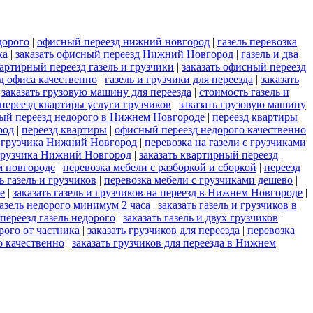
дорого
|
офисный переезд нижний новгород
|
газель перевозка
ка
|
заказать офисный переезд Нижний Новгород
|
газель и два
артирный переезд газель и грузчики
|
заказать офисный переезд
д офиса качественно
|
газель и грузчики для переезда
|
заказать
|
заказать грузовую машину для переезда
|
стоимость газель и
переезд квартиры услуги грузчиков
|
заказать грузовую машину
ый переезд недорого в Нижнем Новгороде
|
переезд квартиры
род
|
переезд квартиры
|
офисный переезд недорого качественно
ри грузчика Нижний Новгород
|
перевозка на газели с грузчиками
 грузчика Нижний Новгород
|
заказать квартирный переезд
|
м новгороде
|
перевозка мебели с разборкой и сборкой
|
переезд
ь газель и грузчиков
|
перевозка мебели с грузчиками дешево
|
е
|
заказать газель и грузчиков на переезд в Нижнем Новгороде
|
азель недорого минимум 2 часа
|
заказать газель и грузчиков в
переезд газель недорого
|
заказать газель и двух грузчиков
|
рого от частника
|
заказать грузчиков для переезда
|
перевозка
о качественно
|
заказать грузчиков для переезда в Нижнем