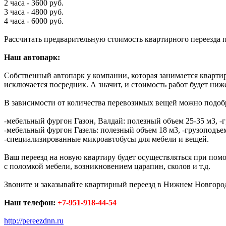
2 часа - 3600 руб.
3 часа - 4800 руб.
4 часа - 6000 руб.
Рассчитать предварительную стоимость квартирного переезда
Наш автопарк:
Собственный автопарк у компании, которая занимается квартир
исключается посредник. А значит, и стоимость работ будет ниж
В зависимости от количества перевозимых вещей можно подобр
-мебельный фургон Газон, Валдай: полезный объем 25-35 м3, -г
-мебельный фургон Газель: полезный объем 18 м3, -грузоподъем
-специализированные микроавтобусы для мебели и вещей.
Ваш переезд на новую квартиру будет осуществляться при по
с поломкой мебели, возникновением царапин, сколов и т.д.
Звоните и заказывайте квартирный переезд в Нижнем Новгород
Наш телефон:
+7-951-918-44-54
http://pereezdnn.ru