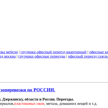
зка мебели
|
грузчики офисный переезд квартирный
|
офисные к
зд москва
|
грузчики офисные переезды
|
офисный переезд газель
рузоперевозки по РОССИИ.
 Дзержинску, области и России. Переезды.
ериалов,
пластиковых окон
, метала, домашних вещей и т.д.