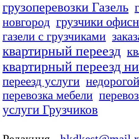
грузоперевозки Газель
грузчики офисн
новгород
газели с грузчиками
заказ
квартирный переезд
кв
квартирный переезд н
переезд услуги
недорогой
перевозка мебели
перевоз
услуги Грузчиков
Редакция -
hkdkest@mail.r