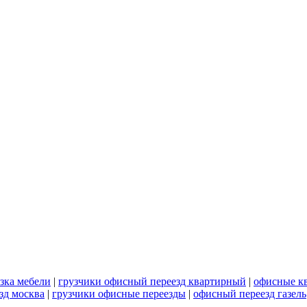
зка мебели
|
грузчики офисный переезд квартирный
|
офисные к
зд москва
|
грузчики офисные переезды
|
офисный переезд газель