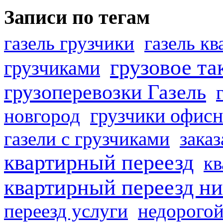
Записи по тегам
газель грузчики
газель к
грузовое та
грузчиками
грузоперевозки Газель
грузчики офисн
новгород
газели с грузчиками
заказ
квартирный переезд
кв
квартирный переезд н
переезд услуги
недорогой