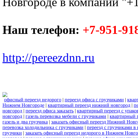
Новгороде в компании "+1
Наш телефон:
+7-951-91
http://pereezdnn.ru
офисный переезд недорого
|
переезд офиса с грузчиками
|
квар
Нижнем Новгороде
|
квартирный переезд нижний новгород
|
п
новгород
|
переезд офиса заказать
|
квартирный переезд с упако
новгород
|
газель перевозка мебели с грузчиками
|
квартирный п
газель и два грузчика
|
заказать офисный переезд Нижний Новг
перевозка холодильника с грузчиками
|
переезд с грузчиками в
грузчики
|
заказать офисный переезд недорого в Нижнем Новг