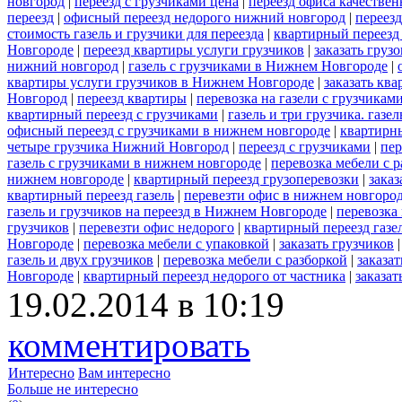
новгород
|
переезд с грузчиками цена
|
переезд офиса качествен
переезд
|
офисный переезд недорого нижний новгород
|
переез
стоимость газель и грузчики для переезда
|
квартирный переезд
Новгороде
|
переезд квартиры услуги грузчиков
|
заказать груз
нижний новгород
|
газель с грузчиками в Нижнем Новгороде
|
квартиры услуги грузчиков в Нижнем Новгороде
|
заказать кв
Новгород
|
переезд квартиры
|
перевозка на газели с грузчикам
квартирный переезд с грузчиками
|
газель и три грузчика. газ
офисный переезд с грузчиками в нижнем новгороде
|
квартирн
четыре грузчика Нижний Новгород
|
переезд с грузчиками
|
пер
газель с грузчиками в нижнем новгороде
|
перевозка мебели с р
нижнем новгороде
|
квартирный переезд грузоперевозки
|
заказ
квартирный переезд газель
|
перевезти офис в нижнем новгород
газель и грузчиков на переезд в Нижнем Новгороде
|
перевозка
грузчиков
|
перевезти офис недорого
|
квартирный переезд газе
Новгороде
|
перевозка мебели с упаковкой
|
заказать грузчиков
газель и двух грузчиков
|
перевозка мебели с разборкой
|
заказа
Новгороде
|
квартирный переезд недорого от частника
|
заказат
19.02.2014 в 10:19
комментировать
Интересно
Вам интересно
Больше не интересно