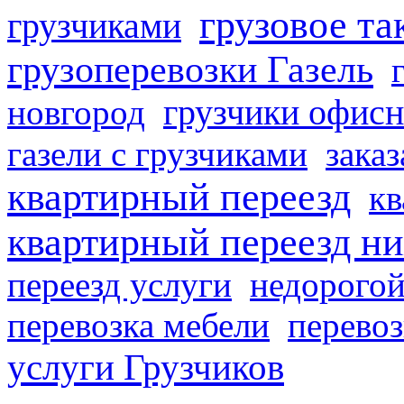
грузовое та
грузчиками
грузоперевозки Газель
грузчики офисн
новгород
газели с грузчиками
заказ
квартирный переезд
кв
квартирный переезд н
переезд услуги
недорогой
перевозка мебели
перевоз
услуги Грузчиков