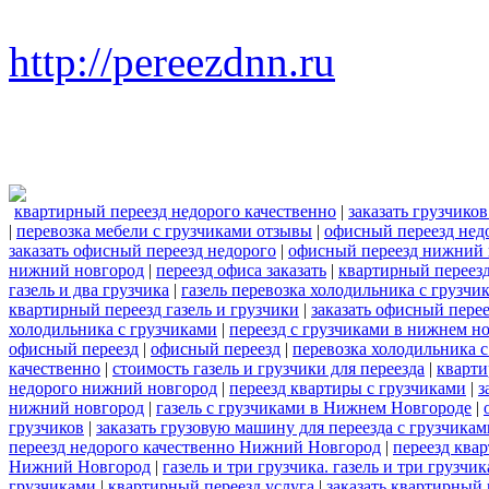
http://pereezdnn.ru
квартирный переезд недорого качественно
|
заказать грузчико
|
перевозка мебели с грузчиками отзывы
|
офисный переезд нед
заказать офисный переезд недорого
|
офисный переезд нижний 
нижний новгород
|
переезд офиса заказать
|
квартирный переезд
газель и два грузчика
|
газель перевозка холодильника с грузчи
квартирный переезд газель и грузчики
|
заказать офисный пере
холодильника с грузчиками
|
переезд с грузчиками в нижнем н
офисный переезд
|
офисный переезд
|
перевозка холодильника 
качественно
|
стоимость газель и грузчики для переезда
|
кварти
недорого нижний новгород
|
переезд квартиры с грузчиками
|
з
нижний новгород
|
газель с грузчиками в Нижнем Новгороде
|
грузчиков
|
заказать грузовую машину для переезда с грузчикам
переезд недорого качественно Нижний Новгород
|
переезд ква
Нижний Новгород
|
газель и три грузчика. газель и три груз
грузчиками
|
квартирный переезд услуга
|
заказать квартирный 