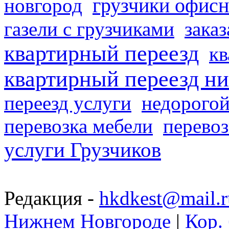
грузчики офисн
новгород
газели с грузчиками
заказ
квартирный переезд
кв
квартирный переезд н
переезд услуги
недорогой
перевозка мебели
перевоз
услуги Грузчиков
Редакция -
hkdkest@mail.r
Нижнем Новгороде
|
Кор. 