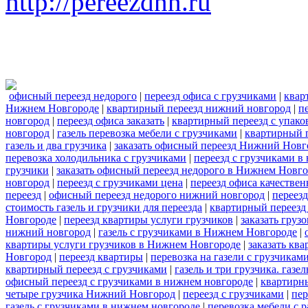
http://pereezdnn.ru
офисный переезд недорого
|
переезд офиса с грузчиками
|
квар
Нижнем Новгороде
|
квартирный переезд нижний новгород
|
п
новгород
|
переезд офиса заказать
|
квартирный переезд с упако
новгород
|
газель перевозка мебели с грузчиками
|
квартирный п
газель и два грузчика
|
заказать офисный переезд Нижний Новг
перевозка холодильника с грузчиками
|
переезд с грузчиками в
грузчики
|
заказать офисный переезд недорого в Нижнем Новг
новгород
|
переезд с грузчиками цена
|
переезд офиса качествен
переезд
|
офисный переезд недорого нижний новгород
|
переез
стоимость газель и грузчики для переезда
|
квартирный переезд
Новгороде
|
переезд квартиры услуги грузчиков
|
заказать груз
нижний новгород
|
газель с грузчиками в Нижнем Новгороде
|
квартиры услуги грузчиков в Нижнем Новгороде
|
заказать кв
Новгород
|
переезд квартиры
|
перевозка на газели с грузчикам
квартирный переезд с грузчиками
|
газель и три грузчика. газ
офисный переезд с грузчиками в нижнем новгороде
|
квартирн
четыре грузчика Нижний Новгород
|
переезд с грузчиками
|
пер
газель с грузчиками в нижнем новгороде
|
перевозка мебели с р