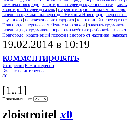
нижнем новгороде
|
квартирный переезд грузоперевозки
|
заказ
квартирный переезд газель
|
перевезти офис в нижнем новгород
газель и грузчиков на переезд в Нижнем Новгороде
|
перевозка
грузчиков
|
перевезти офис недорого
|
квартирный переезд газе
Новгороде
|
перевозка мебели с упаковкой
|
заказать грузчиков
газель и двух грузчиков
|
перевозка мебели с разборкой
|
заказа
Новгороде
|
квартирный переезд недорого от частника
|
заказат
19.02.2014 в 10:19
комментировать
Интересно
Вам интересно
Больше не интересно
(
0
)
[1..1]
Показывать по:
zloistroitel
x
0