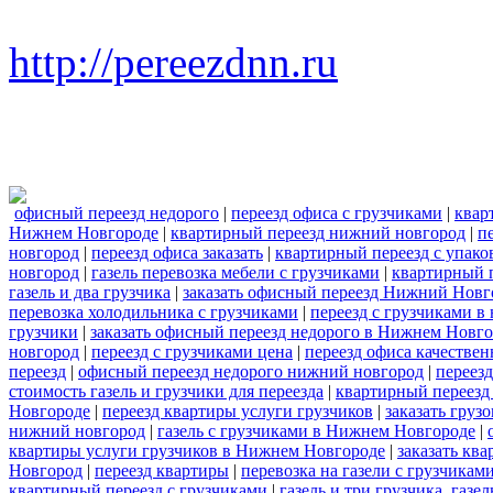
http://pereezdnn.ru
офисный переезд недорого
|
переезд офиса с грузчиками
|
квар
Нижнем Новгороде
|
квартирный переезд нижний новгород
|
п
новгород
|
переезд офиса заказать
|
квартирный переезд с упако
новгород
|
газель перевозка мебели с грузчиками
|
квартирный п
газель и два грузчика
|
заказать офисный переезд Нижний Новг
перевозка холодильника с грузчиками
|
переезд с грузчиками в
грузчики
|
заказать офисный переезд недорого в Нижнем Новг
новгород
|
переезд с грузчиками цена
|
переезд офиса качествен
переезд
|
офисный переезд недорого нижний новгород
|
переез
стоимость газель и грузчики для переезда
|
квартирный переезд
Новгороде
|
переезд квартиры услуги грузчиков
|
заказать груз
нижний новгород
|
газель с грузчиками в Нижнем Новгороде
|
квартиры услуги грузчиков в Нижнем Новгороде
|
заказать кв
Новгород
|
переезд квартиры
|
перевозка на газели с грузчикам
квартирный переезд с грузчиками
|
газель и три грузчика. газ