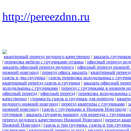
http://pereezdnn.ru
квартирный переезд недорого качественно
|
заказать грузчико
|
перевозка мебели с грузчиками отзывы
|
офисный переезд нед
заказать офисный переезд недорого
|
офисный переезд нижний 
нижний новгород
|
переезд офиса заказать
|
квартирный переезд
газель и два грузчика
|
газель перевозка холодильника с грузчи
квартирный переезд газель и грузчики
|
заказать офисный пере
холодильника с грузчиками
|
переезд с грузчиками в нижнем н
офисный переезд
|
офисный переезд
|
перевозка холодильника 
качественно
|
стоимость газель и грузчики для переезда
|
кварти
недорого нижний новгород
|
переезд квартиры с грузчиками
|
з
нижний новгород
|
газель с грузчиками в Нижнем Новгороде
|
грузчиков
|
заказать грузовую машину для переезда с грузчикам
переезд недорого качественно Нижний Новгород
|
переезд ква
Нижний Новгород
|
газель и три грузчика. газель и три груз
грузчиками
|
квартирный переезд услуга
|
заказать квартирный 