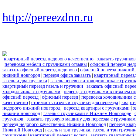
http://pereezdnn.ru
квартирный переезд недорого качественно
|
заказать грузчико
|
перевозка мебели с грузчиками отзывы
|
офисный переезд нед
заказать офисный переезд недорого
|
офисный переезд нижний 
нижний новгород
|
переезд офиса заказать
|
квартирный переезд
газель и два грузчика
|
газель перевозка холодильника с грузчи
квартирный переезд газель и грузчики
|
заказать офисный пере
холодильника с грузчиками
|
переезд с грузчиками в нижнем н
офисный переезд
|
офисный переезд
|
перевозка холодильника 
качественно
|
стоимость газель и грузчики для переезда
|
кварти
недорого нижний новгород
|
переезд квартиры с грузчиками
|
з
нижний новгород
|
газель с грузчиками в Нижнем Новгороде
|
грузчиков
|
заказать грузовую машину для переезда с грузчикам
переезд недорого качественно Нижний Новгород
|
переезд ква
Нижний Новгород
|
газель и три грузчика. газель и три груз
грузчиками
|
квартирный переезд услуга
|
заказать квартирный 