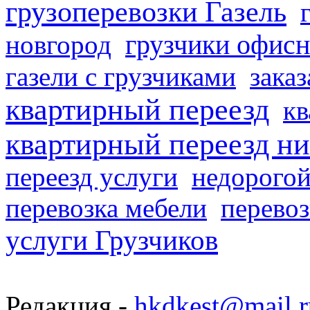
грузоперевозки Газель
грузчики офисн
новгород
газели с грузчиками
заказ
квартирный переезд
кв
квартирный переезд н
переезд услуги
недорогой
перевозка мебели
перевоз
услуги Грузчиков
Редакция -
hkdkest@mail.r