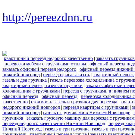
http://pereezdnn.ru
квартирный переезд недорого качественно
|
заказать грузчико
|
перевозка мебели с грузчиками отзывы
|
офисный переезд нед
заказать офисный переезд недорого
|
офисный переезд нижний 
нижний новгород
|
переезд офиса заказать
|
квартирный переезд
газель и два грузчика
|
газель перевозка холодильника с грузчи
квартирный переезд газель и грузчики
|
заказать офисный пере
холодильника с грузчиками
|
переезд с грузчиками в нижнем н
офисный переезд
|
офисный переезд
|
перевозка холодильника 
качественно
|
стоимость газель и грузчики для переезда
|
кварти
недорого нижний новгород
|
переезд квартиры с грузчиками
|
з
нижний новгород
|
газель с грузчиками в Нижнем Новгороде
|
грузчиков
|
заказать грузовую машину для переезда с грузчикам
переезд недорого качественно Нижний Новгород
|
переезд ква
Нижний Новгород
|
газель и три грузчика. газель и три груз
грузчиками
|
квартирный переезд услуга
|
заказать квартирный 