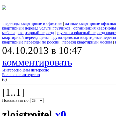
переезды квартирные и офисные
|
дачные квартирные офисные
квартирный переезд услуги грузчиков
|
организация квартирны
мебели
|
квартирный переезд
|
грузчики офисный переезд квар
квартирный переезд цены
|
грузоперевозки квартирные переез
квартирные переезды по россии
|
переезд квартирный москва
|
04.10.2013 в 10:47
комментировать
Интересно
Вам интересно
Больше не интересно
(
0
)
[1..1]
Показывать по:
zloistroitel
x
0