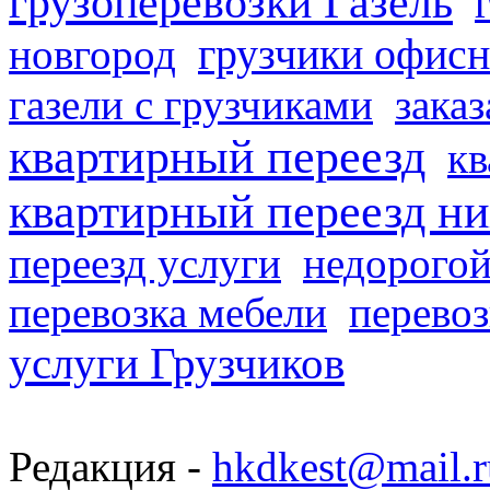
грузоперевозки Газель
грузчики офисн
новгород
газели с грузчиками
заказ
квартирный переезд
кв
квартирный переезд н
переезд услуги
недорогой
перевозка мебели
перевоз
услуги Грузчиков
Редакция -
hkdkest@mail.r