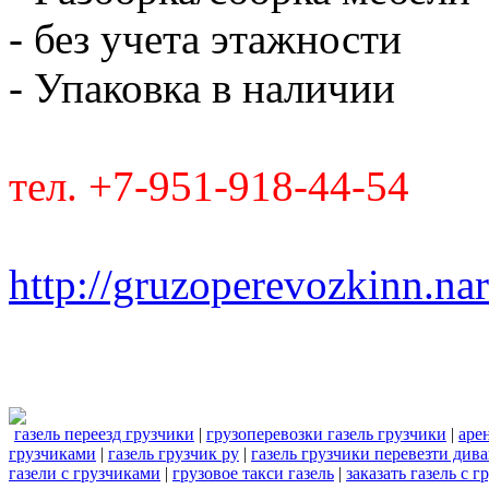
- без учета этажности
- Упаковка в наличии
тел. +7-951-918-44-54
http://gruzoperevozkinn.na
газель переезд грузчики
|
грузоперевозки газель грузчики
|
аре
грузчиками
|
газель грузчик ру
|
газель грузчики перевезти див
газели с грузчиками
|
грузовое такси газель
|
заказать газель с 