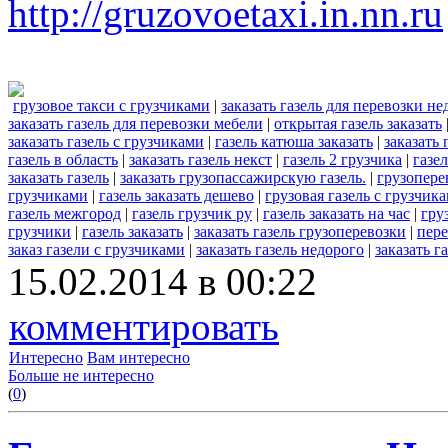
http://gruzovoetaxi.in.nn.ru
грузовое такси с грузчиками
|
заказать газель для перевозки не
заказать газель для перевозки мебели
|
открытая газель заказать
заказать газель с грузчиками
|
газель катюша заказать
|
заказать 
газель в область
|
заказать газель некст
|
газель 2 грузчика
|
газел
заказать газель
|
заказать грузопассажирскую газель.
|
грузопере
грузчиками
|
газель заказать дешево
|
грузовая газель с грузчик
газель межгород
|
газель грузчик ру
|
газель заказать на час
|
гру
грузчики
|
газель заказать
|
заказать газель грузоперевозки
|
пере
заказ газели с грузчиками
|
заказать газель недорого
|
заказать г
15.02.2014 в 00:22
комментировать
Интересно
Вам интересно
Больше не интересно
(
0
)