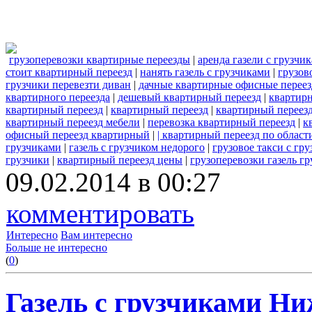
грузоперевозки квартирные переезды
|
аренда газели с грузчи
стоит квартирный переезд
|
нанять газель с грузчиками
|
грузов
грузчики перевезти диван
|
дачные квартирные офисные перее
квартирного переезда
|
дешевый квартирный переезд
|
квартир
квартирный переезд
|
квартирный переезд
|
квартирный переезд
квартирный переезд мебели
|
перевозка квартирный переезд
|
к
офисный переезд квартирный
|
| квартирный переезд по област
грузчиками
|
газель с грузчиком недорого
|
грузовое такси с гр
грузчики
|
квартирный переезд цены
|
грузоперевозки газель г
09.02.2014 в 00:27
комментировать
Интересно
Вам интересно
Больше не интересно
(
0
)
Газель с грузчиками Ни