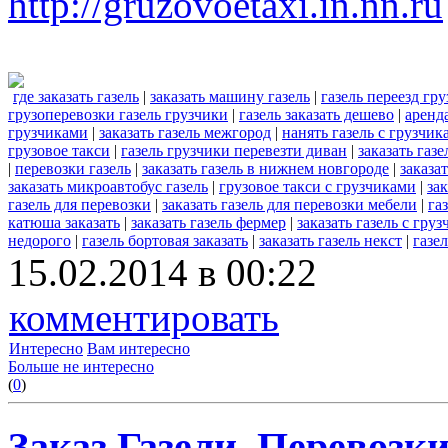
http://gruzovoetaxi.in.nn.ru
где заказать газель
|
заказать машину газель
|
газель переезд гр
грузоперевозки газель грузчики
|
газель заказать дешево
|
аренд
грузчиками
|
заказать газель межгород
|
нанять газель с грузчик
грузовое такси
|
газель грузчики перевезти диван
|
заказать газ
|
перевозки газель
|
заказать газель в нижнем новгороде
|
заказа
заказать микроавтобус газель
|
грузовое такси с грузчиками
|
за
газель для перевозки
|
заказать газель для перевозки мебели
|
га
катюша заказать
|
заказать газель фермер
|
заказать газель с гру
недорого
|
газель бортовая заказать
|
заказать газель некст
|
газел
15.02.2014 в 00:22
комментировать
Интересно
Вам интересно
Больше не интересно
(
0
)
Заказ Газели, Перевозк