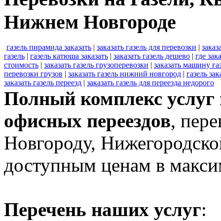
Нижнем Новгороде
газель пирамида заказать
|
заказать газель для перевозки
|
заказ
газель
|
газель катюша заказать
|
заказать газель дешево
|
где зак
стоимость
|
заказать газель грузоперевозки
|
заказать машину га
перевозки грузов
|
заказать газель нижний новгород
|
газель зак
заказать газель переезд
|
заказать газель для переезда недорого
Полный комплекс услуг 
офисных переездов
, пер
Новгороду, Нижегородско
доступным ценам в макси
Перечень наших услуг
: