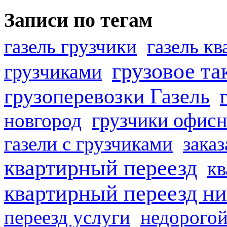
Записи по тегам
газель грузчики
газель к
грузовое та
грузчиками
грузоперевозки Газель
грузчики офисн
новгород
газели с грузчиками
заказ
квартирный переезд
кв
квартирный переезд н
переезд услуги
недорогой