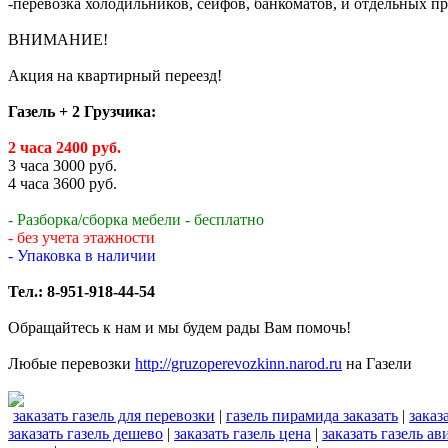
-перевозка холодильников, сейфов, банкоматов, и отдельных п
ВНИМАНИЕ!
Акция на квартирный переезд!
Газель + 2 Грузчика:
2 часа 2400 руб.
3 часа 3000 руб.
4 часа 3600 руб.
- Разборка/сборка мебели - бесплатно
- без учета этажности
- Упаковка в наличии
Тел.: 8-951-918-44-54
Обращайтесь к нам и мы будем рады Вам помочь!
Любые перевозки
http://gruzoperevozkinn.narod.ru
на Газели
заказать газель для перевозки
|
газель пирамида заказать
|
заказ
заказать газель дешево
|
заказать газель цена
|
заказать газель ав