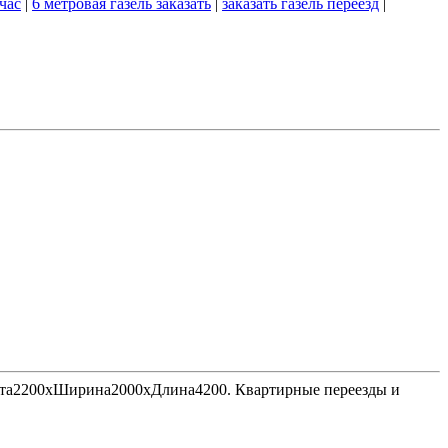
 час
|
6 метровая газель заказать
|
заказать газель переезд
|
Высота2200хШирина2000хДлина4200. Квартирные переезды и