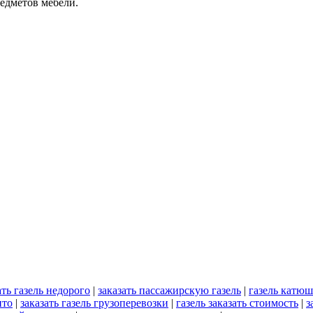
редметов мебели.
ать газель недорого
|
заказать пассажирскую газель
|
газель катюш
ито
|
заказать газель грузоперевозки
|
газель заказать стоимость
|
з