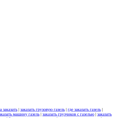
а заказать
|
заказать грузовую газель
|
где заказать газель
|
аказать машину газель
|
заказать грузчиков с газелью
|
заказать