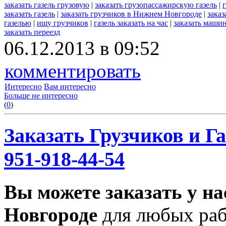
заказать газель грузовую
|
заказать грузопассажирскую газель
|
заказать газель
|
заказать грузчиков в Нижнем Новгороде
|
заказ
газелью
|
ищу грузчиков
|
газель заказать на час
|
заказать маши
заказать переезд
06.12.2013 в 09:52
комментировать
Интересно
Вам интересно
Больше не интересно
(
0
)
Заказать Грузчиков и Га
951-918-44-54
Вы можете заказать у на
Новгороде
для любых раб