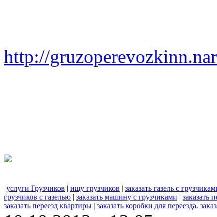
http://gruzoperevozkinn.na
услуги Грузчиков
|
ищу грузчиков
|
заказать газель с грузчикам
грузчиков с газелью
|
заказать машину с грузчиками
|
заказать п
заказать переезд квартиры
|
заказать коробки для переезда. заказ