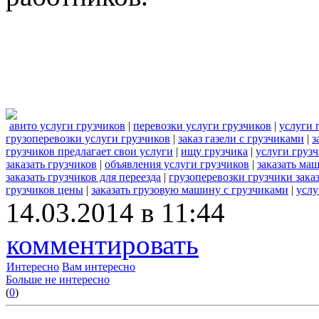
авито услуги грузчиков
|
перевозки услуги грузчиков
|
услуги 
грузоперевозки услуги грузчиков
|
заказ газели с грузчиками
|
з
грузчиков предлагает свои услуги
|
ищу грузчика
|
услуги грузч
заказать грузчиков
|
объявления услуги грузчиков
|
заказать ма
заказать грузчиков для переезда
|
грузоперевозки грузчики зака
грузчиков цены
|
заказать грузовую машину с грузчиками
|
услу
14.03.2014 в 11:44
комментировать
Интересно
Вам интересно
Больше не интересно
(
0
)