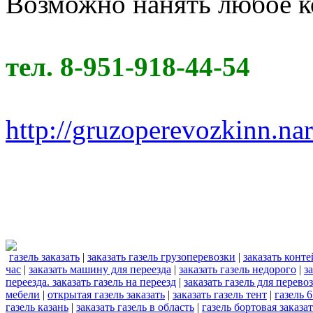
Возможно нанять любое к
тел. 8-951-918-44-54
http://gruzoperevozkinn.na
газель заказать
|
заказать газель грузоперевозки
|
заказать конте
час
|
заказать машину для переезда
|
заказать газель недорого
|
з
переезда. заказать газель на переезд
|
заказать газель для перево
мебели
|
открытая газель заказать
|
заказать газель тент
|
газель 6
газель казань
|
заказать газель в область
|
газель бортовая заказа