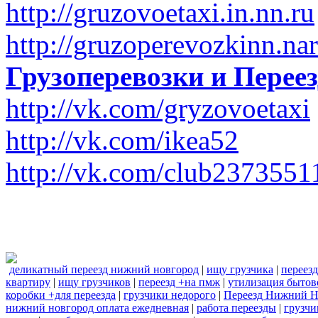
http://gruzovoetaxi.in.nn.ru
http://gruzoperevozkinn.na
Грузоперевозки и Пере
http://vk.com/gryzovoetaxi
http://vk.com/ikea52
http://vk.com/club2373551
деликатный переезд нижний новгород
|
ищу грузчика
|
переезд
квартиру
|
ищу грузчиков
|
переезд +на пмж
|
утилизация бытов
коробки +для переезда
|
грузчики недорого
|
Переезд Нижний Н
нижний новгород оплата ежедневная
|
работа переезды
|
грузчи