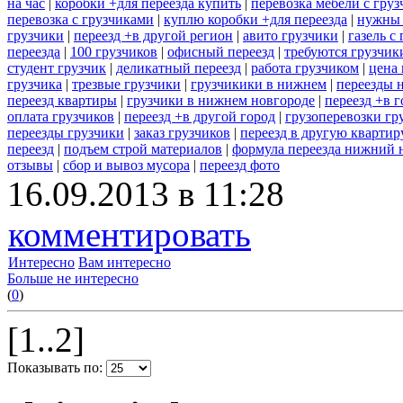
на час
|
коробки +для переезда купить
|
перевозка мебели с гру
перевозка с грузчиками
|
куплю коробки +для переезда
|
нужны 
грузчики
|
переезд +в другой регион
|
авито грузчики
|
газель с
переезда
|
100 грузчиков
|
офисный переезд
|
требуются грузчик
студент грузчик
|
деликатный переезд
|
работа грузчиком
|
цена 
грузчика
|
трезвые грузчики
|
грузчикики в нижнем
|
переезды 
переезд квартиры
|
грузчики в нижнем новгороде
|
переезд +в г
оплата грузчиков
|
переезд +в другой город
|
грузоперевозки гр
переезды грузчики
|
заказ грузчиков
|
переезд в другую квартир
переезд
|
подъем строй материалов
|
формула переезда нижний 
отзывы
|
сбор и вывоз мусора
|
переезд фото
16.09.2013 в 11:28
комментировать
Интересно
Вам интересно
Больше не интересно
(
0
)
[1..2]
Показывать по: