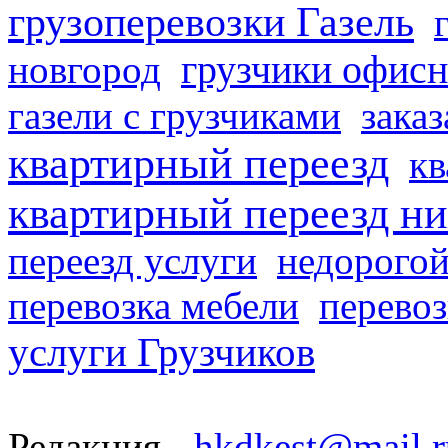
грузоперевозки Газель
грузчики офисн
новгород
газели с грузчиками
заказ
квартирный переезд
кв
квартирный переезд н
переезд услуги
недорогой
перевозка мебели
перевоз
услуги Грузчиков
Редакция -
hkdkest@mail.r