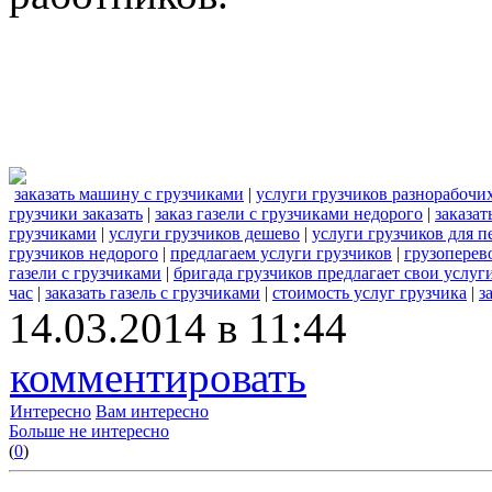
заказать машину с грузчиками
|
услуги грузчиков разнорабочих
грузчики заказать
|
заказ газели с грузчиками недорого
|
заказат
грузчиками
|
услуги грузчиков дешево
|
услуги грузчиков для п
грузчиков недорого
|
предлагаем услуги грузчиков
|
грузоперев
газели с грузчиками
|
бригада грузчиков предлагает свои услуг
час
|
заказать газель с грузчиками
|
стоимость услуг грузчика
|
з
14.03.2014 в 11:44
комментировать
Интересно
Вам интересно
Больше не интересно
(
0
)