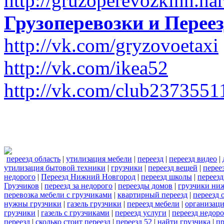
http://gruzoperevozkinn.na
Грузоперевозки и Пере
http://vk.com/gryzovoetaxi
http://vk.com/ikea52
http://vk.com/club2373551
переезд область
|
утилизация мебели
|
переезд
|
переезд видео
|
утилизация бытовой техники
|
грузчики
|
переезд вещей
|
перее
недорого
|
Переезд Нижний Новгород
|
переезд школы
|
переезд
Грузчиков
|
переезд за недорого
|
переезды домов
|
грузчики ни
перевозка мебели с грузчиками
|
квартирный переезд
|
переезд 
нужны грузчики
|
газель грузчики
|
переезд мебели
|
организаци
грузчики
|
газель с грузчиками
|
переезд услуги
|
переезд недор
переезд
|
сколько стоит переезд
|
переезд 52
|
найти грузчика
|
пр