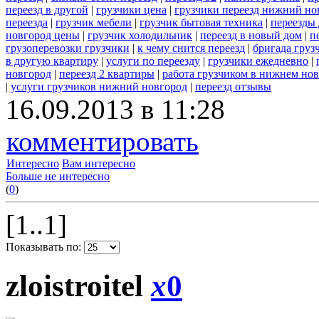
переезд в другой
|
грузчики цена
|
грузчики переезд нижний но
переезда
|
грузчик мебели
|
грузчик бытовая техника
|
переезды
новгород цены
|
грузчик холодильник
|
переезд в новый дом
|
п
грузоперевозки грузчики
|
к чему снится переезд
|
бригада груз
в другую квартиру
|
услуги по переезду
|
грузчики ежедневно
|
новгород
|
переезд 2 квартиры
|
работа грузчиком в нижнем но
|
услуги грузчиков нижний новгород
|
переезд отзывы
16.09.2013 в 11:28
комментировать
Интересно
Вам интересно
Больше не интересно
(
0
)
[1..1]
Показывать по:
zloistroitel
x
0