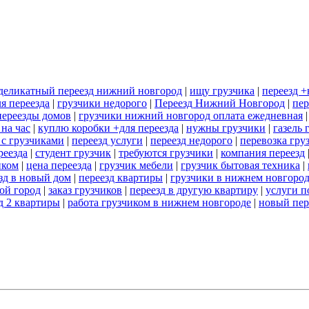
деликатный переезд нижний новгород
|
ищу грузчика
|
переезд 
я переезда
|
грузчики недорого
|
Переезд Нижний Новгород
|
пер
переезды домов
|
грузчики нижний новгород оплата ежедневная
 на час
|
куплю коробки +для переезда
|
нужны грузчики
|
газель 
 с грузчиками
|
переезд услуги
|
переезд недорого
|
перевозка гру
реезда
|
студент грузчик
|
требуются грузчики
|
компания переезд
иком
|
цена переезда
|
грузчик мебели
|
грузчик бытовая техника
|
зд в новый дом
|
переезд квартиры
|
грузчики в нижнем новгоро
гой город
|
заказ грузчиков
|
переезд в другую квартиру
|
услуги п
д 2 квартиры
|
работа грузчиком в нижнем новгороде
|
новый пер