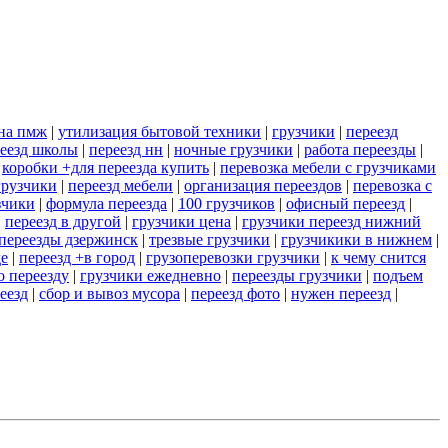
+на пмж
|
утилизация бытовой техники
|
грузчики
|
переезд
еезд школы
|
переезд нн
|
ночные грузчики
|
работа переезды
|
|
коробки +для переезда купить
|
перевозка мебели с грузчиками
грузчики
|
переезд мебели
|
организация переездов
|
перевозка с
зчики
|
формула переезда
|
100 грузчиков
|
офисный переезд
|
|
переезд в другой
|
грузчики цена
|
грузчики переезд нижний
переезды дзержинск
|
трезвые грузчики
|
грузчикики в нижнем
|
де
|
переезд +в город
|
грузоперевозки грузчики
|
к чему снится
о переезду
|
грузчики ежедневно
|
переезды грузчики
|
подъем
еезд
|
сбор и вывоз мусора
|
переезд фото
|
нужен переезд
|