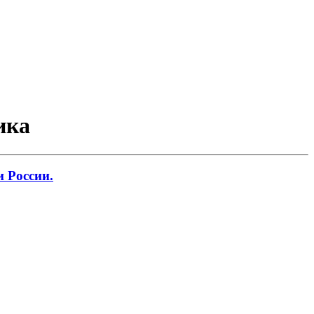
ика
 России.