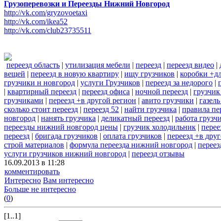
Грузоперевозки и Переезды Нижний Новгород
http://vk.com/gryzovoetaxi
http://vk.com/ikea52
http://vk.com/club23735511
переезд область
|
утилизация мебели
|
переезд
|
переезд видео
|
вещей
|
переезд в новую квартиру
|
ищу грузчиков
|
коробки +дл
грузчики н новгород
|
услуги Грузчиков
|
переезд за недорого
|
|
квартирный переезд
|
переезд офиса
|
ночной переезд
|
грузчик
грузчиками
|
переезд +в другой регион
|
авито грузчики
|
газель
сколько стоит переезд
|
переезд 52
|
найти грузчика
|
правила пе
новгород
|
нанять грузчика
|
деликатный переезд
|
работа грузч
переезды нижний новгород цены
|
грузчик холодильник
|
перее
переезд
|
бригада грузчиков
|
оплата грузчиков
|
переезд +в дру
строй материалов
|
формула переезда нижний новгород
|
переез
услуги грузчиков нижний новгород
|
переезд отзывы
16.09.2013 в 11:28
комментировать
Интересно
Вам интересно
Больше не интересно
(
0
)
[1..1]