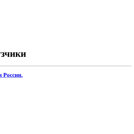
узчики
 России.