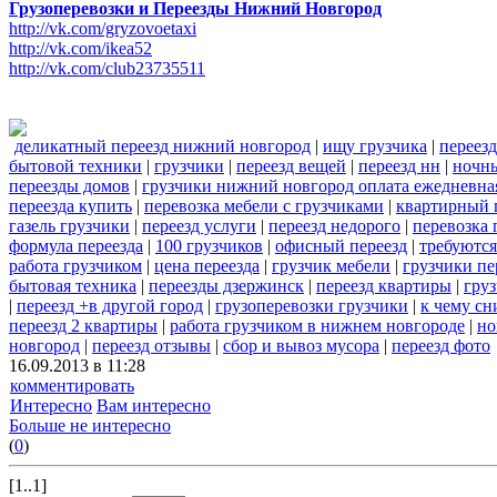
Грузоперевозки и Переезды Нижний Новгород
http://vk.com/gryzovoetaxi
http://vk.com/ikea52
http://vk.com/club23735511
деликатный переезд нижний новгород
|
ищу грузчика
|
переезд
бытовой техники
|
грузчики
|
переезд вещей
|
переезд нн
|
ночны
переезды домов
|
грузчики нижний новгород оплата ежедневна
переезда купить
|
перевозка мебели с грузчиками
|
квартирный 
газель грузчики
|
переезд услуги
|
переезд недорого
|
перевозка 
формула переезда
|
100 грузчиков
|
офисный переезд
|
требуются
работа грузчиком
|
цена переезда
|
грузчик мебели
|
грузчики пе
бытовая техника
|
переезды дзержинск
|
переезд квартиры
|
гру
|
переезд +в другой город
|
грузоперевозки грузчики
|
к чему сн
переезд 2 квартиры
|
работа грузчиком в нижнем новгороде
|
но
новгород
|
переезд отзывы
|
сбор и вывоз мусора
|
переезд фото
16.09.2013 в 11:28
комментировать
Интересно
Вам интересно
Больше не интересно
(
0
)
[1..1]