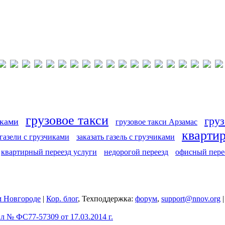
грузовое такси
груз
иками
грузовое такси Арзамас
кварти
 газели с грузчиками
заказать газель с грузчиками
квартирный переезд услуги
недорогой переезд
офисный пере
 Новгороде
|
Кор. блог
, Техподдержка:
форум
,
support@nnov.org
 № ФС77-57309 от 17.03.2014 г.