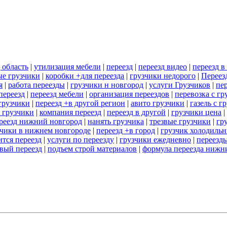
 область
|
утилизация мебели
|
переезд
|
переезд видео
|
переезд в
е грузчики
|
коробки +для переезда
|
грузчики недорого
|
Переез
я
|
работа переезды
|
грузчики н новгород
|
услуги Грузчиков
|
пе
переезд
|
переезд мебели
|
организация переездов
|
перевозка с г
грузчики
|
переезд +в другой регион
|
авито грузчики
|
газель с г
 грузчики
|
компания переезд
|
переезд в другой
|
грузчики цена
|
реезд нижний новгород
|
нанять грузчика
|
трезвые грузчики
|
гр
зчики в нижнем новгороде
|
переезд +в город
|
грузчик холодиль
ится переезд
|
услуги по переезду
|
грузчики ежедневно
|
переезд
вый переезд
|
подъем строй материалов
|
формула переезда нижн