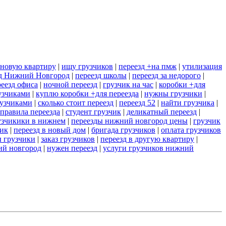
 новую квартиру
|
ищу грузчиков
|
переезд +на пмж
|
утилизация
д Нижний Новгород
|
переезд школы
|
переезд за недорого
|
реезд офиса
|
ночной переезд
|
грузчик на час
|
коробки +для
рузчиками
|
куплю коробки +для переезда
|
нужны грузчики
|
рузчиками
|
сколько стоит переезд
|
переезд 52
|
найти грузчика
|
правила переезда
|
студент грузчик
|
деликатный переезд
|
узчикики в нижнем
|
переезды нижний новгород цены
|
грузчик
ник
|
переезд в новый дом
|
бригада грузчиков
|
оплата грузчиков
ы грузчики
|
заказ грузчиков
|
переезд в другую квартиру
|
ий новгород
|
нужен переезд
|
услуги грузчиков нижний