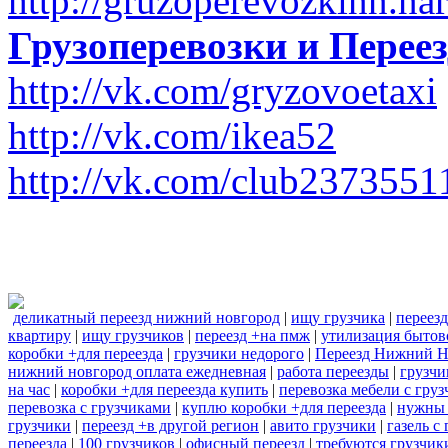
http://gruzoperevozkinn.na
Грузоперевозки и Пере
http://vk.com/gryzovoetaxi
http://vk.com/ikea52
http://vk.com/club2373551
деликатный переезд нижний новгород
|
ищу грузчика
|
переезд
квартиру
|
ищу грузчиков
|
переезд +на пмж
|
утилизация бытов
коробки +для переезда
|
грузчики недорого
|
Переезд Нижний Н
нижний новгород оплата ежедневная
|
работа переезды
|
грузчи
на час
|
коробки +для переезда купить
|
перевозка мебели с гру
перевозка с грузчиками
|
куплю коробки +для переезда
|
нужны 
грузчики
|
переезд +в другой регион
|
авито грузчики
|
газель с
переезда
|
100 грузчиков
|
офисный переезд
|
требуются грузчик