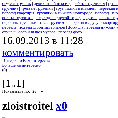
студент грузчик
|
деликатный переезд
|
работа грузчиком
|
цена 
грузчика
|
трезвые грузчики
|
грузчикики в нижнем
|
переезды 
переезд квартиры
|
грузчики в нижнем новгороде
|
переезд +в г
оплата грузчиков
|
переезд +в другой город
|
грузоперевозки гр
переезды грузчики
|
заказ грузчиков
|
переезд в другую квартир
переезд
|
подъем строй материалов
|
формула переезда нижний 
отзывы
|
сбор и вывоз мусора
|
переезд фото
16.09.2013 в 11:28
комментировать
Интересно
Вам интересно
Больше не интересно
(
0
)
[1..1]
Показывать по:
zloistroitel
x
0