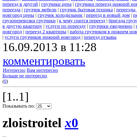
переезд в другой
|
грузчики цена
|
грузчики переезд нижний но
переезда
|
грузчик мебели
|
грузчик бытовая техника
|
переезды
новгород цены
|
грузчик холодильник
|
переезд в новый дом
|
п
грузоперевозки грузчики
|
к чему снится переезд
|
бригада груз
в другую квартиру
|
услуги по переезду
|
грузчики ежедневно
|
новгород
|
переезд 2 квартиры
|
работа грузчиком в нижнем но
|
услуги грузчиков нижний новгород
|
переезд отзывы
16.09.2013 в 11:28
комментировать
Интересно
Вам интересно
Больше не интересно
(
0
)
[1..1]
Показывать по:
zloistroitel
x
0