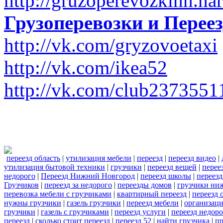
http://gruzoperevozkinn.na
Грузоперевозки и Пере
http://vk.com/gryzovoetaxi
http://vk.com/ikea52
http://vk.com/club2373551
переезд область
|
утилизация мебели
|
переезд
|
переезд видео
|
утилизация бытовой техники
|
грузчики
|
переезд вещей
|
перее
недорого
|
Переезд Нижний Новгород
|
переезд школы
|
переезд
Грузчиков
|
переезд за недорого
|
переезды домов
|
грузчики ни
перевозка мебели с грузчиками
|
квартирный переезд
|
переезд 
нужны грузчики
|
газель грузчики
|
переезд мебели
|
организаци
грузчики
|
газель с грузчиками
|
переезд услуги
|
переезд недор
переезд
|
сколько стоит переезд
|
переезд 52
|
найти грузчика
|
пр