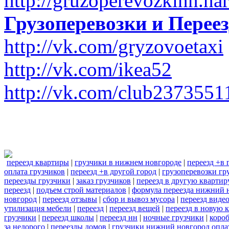
http://gruzoperevozkinn.na
Грузоперевозки и Пере
http://vk.com/gryzovoetaxi
http://vk.com/ikea52
http://vk.com/club2373551
переезд квартиры
|
грузчики в нижнем новгороде
|
переезд +в 
оплата грузчиков
|
переезд +в другой город
|
грузоперевозки гр
переезды грузчики
|
заказ грузчиков
|
переезд в другую квартир
переезд
|
подъем строй материалов
|
формула переезда нижний 
новгород
|
переезд отзывы
|
сбор и вывоз мусора
|
переезд виде
утилизация мебели
|
переезд
|
переезд вещей
|
переезд в новую 
грузчики
|
переезд школы
|
переезд нн
|
ночные грузчики
|
короб
за недорого
|
переезды домов
|
грузчики нижний новгород опла