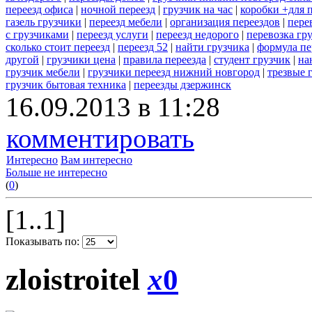
переезд офиса
|
ночной переезд
|
грузчик на час
|
коробки +для 
газель грузчики
|
переезд мебели
|
организация переездов
|
пере
с грузчиками
|
переезд услуги
|
переезд недорого
|
перевозка гр
сколько стоит переезд
|
переезд 52
|
найти грузчика
|
формула пе
другой
|
грузчики цена
|
правила переезда
|
студент грузчик
|
на
грузчик мебели
|
грузчики переезд нижний новгород
|
трезвые 
грузчик бытовая техника
|
переезды дзержинск
16.09.2013 в 11:28
комментировать
Интересно
Вам интересно
Больше не интересно
(
0
)
[1..1]
Показывать по:
zloistroitel
x
0