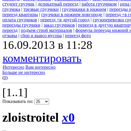
студент грузчик
|
деликатный переезд
|
работа грузчиком
|
цена 
грузчика
|
трезвые грузчики
|
грузчикики в нижнем
|
переезды 
переезд квартиры
|
грузчики в нижнем новгороде
|
переезд +в г
оплата грузчиков
|
переезд +в другой город
|
грузоперевозки гр
переезды грузчики
|
заказ грузчиков
|
переезд в другую квартир
переезд
|
подъем строй материалов
|
формула переезда нижний 
отзывы
|
сбор и вывоз мусора
|
переезд фото
16.09.2013 в 11:28
комментировать
Интересно
Вам интересно
Больше не интересно
(
0
)
[1..1]
Показывать по:
zloistroitel
x
0