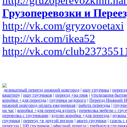
http://gruzoperevozkinn.na
Грузоперевозки и Пере
http://vk.com/gryzovoetaxi
http://vk.com/ikea52
http://vk.com/club2373551
деликатный переезд нижний новгород
|
ищу грузчика
|
переезд
квартиру
|
ищу грузчиков
|
переезд +на пмж
|
утилизация бытов
коробки +для переезда
|
грузчики недорого
|
Переезд Нижний Н
нижний новгород оплата ежедневная
|
работа переезды
|
грузчи
на час
|
коробки +для переезда купить
|
перевозка мебели с гру
перевозка с грузчиками
|
куплю коробки +для переезда
|
нужны 
грузчики
|
переезд +в другой регион
|
авито грузчики
|
газель с
переезда
|
100 грузчиков
|
офисный переезд
|
требуются грузчик