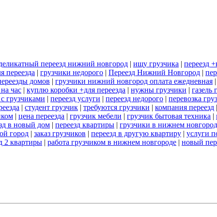
деликатный переезд нижний новгород
|
ищу грузчика
|
переезд 
я переезда
|
грузчики недорого
|
Переезд Нижний Новгород
|
пер
переезды домов
|
грузчики нижний новгород оплата ежедневная
 на час
|
куплю коробки +для переезда
|
нужны грузчики
|
газель 
 с грузчиками
|
переезд услуги
|
переезд недорого
|
перевозка гру
реезда
|
студент грузчик
|
требуются грузчики
|
компания переезд
иком
|
цена переезда
|
грузчик мебели
|
грузчик бытовая техника
|
зд в новый дом
|
переезд квартиры
|
грузчики в нижнем новгоро
гой город
|
заказ грузчиков
|
переезд в другую квартиру
|
услуги п
д 2 квартиры
|
работа грузчиком в нижнем новгороде
|
новый пер