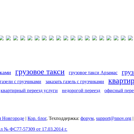
грузовое такси
груз
иками
грузовое такси Арзамас
кварти
 газели с грузчиками
заказать газель с грузчиками
квартирный переезд услуги
недорогой переезд
офисный пере
 Новгороде
|
Кор. блог
, Техподдержка:
форум
,
support@nnov.org
 № ФС77-57309 от 17.03.2014 г.