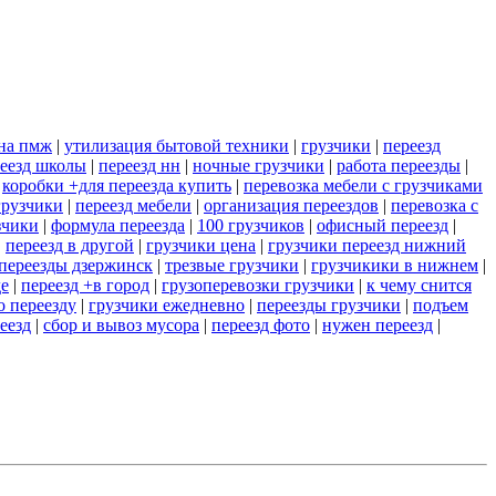
+на пмж
|
утилизация бытовой техники
|
грузчики
|
переезд
еезд школы
|
переезд нн
|
ночные грузчики
|
работа переезды
|
|
коробки +для переезда купить
|
перевозка мебели с грузчиками
грузчики
|
переезд мебели
|
организация переездов
|
перевозка с
зчики
|
формула переезда
|
100 грузчиков
|
офисный переезд
|
|
переезд в другой
|
грузчики цена
|
грузчики переезд нижний
переезды дзержинск
|
трезвые грузчики
|
грузчикики в нижнем
|
де
|
переезд +в город
|
грузоперевозки грузчики
|
к чему снится
о переезду
|
грузчики ежедневно
|
переезды грузчики
|
подъем
еезд
|
сбор и вывоз мусора
|
переезд фото
|
нужен переезд
|