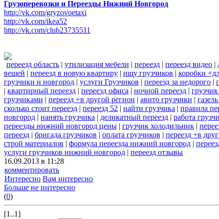
Грузоперевозки и Переезды Нижний Новгород
http://vk.com/gryzovoetaxi
http://vk.com/ikea52
http://vk.com/club23735511
переезд область
|
утилизация мебели
|
переезд
|
переезд видео
|
вещей
|
переезд в новую квартиру
|
ищу грузчиков
|
коробки +дл
грузчики н новгород
|
услуги Грузчиков
|
переезд за недорого
|
|
квартирный переезд
|
переезд офиса
|
ночной переезд
|
грузчик
грузчиками
|
переезд +в другой регион
|
авито грузчики
|
газель
сколько стоит переезд
|
переезд 52
|
найти грузчика
|
правила пе
новгород
|
нанять грузчика
|
деликатный переезд
|
работа грузч
переезды нижний новгород цены
|
грузчик холодильник
|
перее
переезд
|
бригада грузчиков
|
оплата грузчиков
|
переезд +в дру
строй материалов
|
формула переезда нижний новгород
|
переез
услуги грузчиков нижний новгород
|
переезд отзывы
16.09.2013 в 11:28
комментировать
Интересно
Вам интересно
Больше не интересно
(
0
)
[1..1]