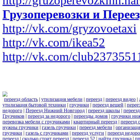
http://gruzoperevozkinn.na
Грузоперевозки и Пере
http://vk.com/gryzovoetaxi
http://vk.com/ikea52
http://vk.com/club2373551
переезд область
|
утилизация мебели
|
переезд
|
переезд видео
|
утилизация бытовой техники
|
грузчики
|
переезд вещей
|
перее
недорого
|
Переезд Нижний Новгород
|
переезд школы
|
переезд
Грузчиков
|
переезд за недорого
|
переезды домов
|
грузчики ни
перевозка мебели с грузчиками
|
квартирный переезд
|
переезд 
нужны грузчики
|
газель грузчики
|
переезд мебели
|
организаци
грузчики
|
газель с грузчиками
|
переезд услуги
|
переезд недор
переезд
|
сколько стоит переезд
|
переезд 52
|
найти грузчика
|
пр