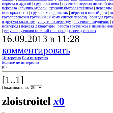
переезд в другой
|
грузчики цена
|
грузчики переезд нижний но
переезда
|
грузчик мебели
|
грузчик бытовая техника
|
переезды
новгород цены
|
грузчик холодильник
|
переезд в новый дом
|
п
грузоперевозки грузчики
|
к чему снится переезд
|
бригада груз
в другую квартиру
|
услуги по переезду
|
грузчики ежедневно
|
новгород
|
переезд 2 квартиры
|
работа грузчиком в нижнем но
|
услуги грузчиков нижний новгород
|
переезд отзывы
16.09.2013 в 11:28
комментировать
Интересно
Вам интересно
Больше не интересно
(
0
)
[1..1]
Показывать по:
zloistroitel
x
0