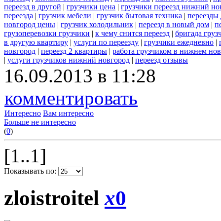
переезд в другой
|
грузчики цена
|
грузчики переезд нижний но
переезда
|
грузчик мебели
|
грузчик бытовая техника
|
переезды
новгород цены
|
грузчик холодильник
|
переезд в новый дом
|
п
грузоперевозки грузчики
|
к чему снится переезд
|
бригада груз
в другую квартиру
|
услуги по переезду
|
грузчики ежедневно
|
новгород
|
переезд 2 квартиры
|
работа грузчиком в нижнем но
|
услуги грузчиков нижний новгород
|
переезд отзывы
16.09.2013 в 11:28
комментировать
Интересно
Вам интересно
Больше не интересно
(
0
)
[1..1]
Показывать по:
zloistroitel
x
0