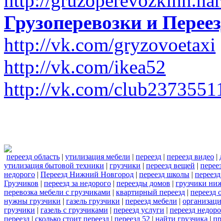
http://gruzoperevozkinn.na
Грузоперевозки и Пере
http://vk.com/gryzovoetaxi
http://vk.com/ikea52
http://vk.com/club2373551
переезд область
|
утилизация мебели
|
переезд
|
переезд видео
|
утилизация бытовой техники
|
грузчики
|
переезд вещей
|
перее
недорого
|
Переезд Нижний Новгород
|
переезд школы
|
переезд
Грузчиков
|
переезд за недорого
|
переезды домов
|
грузчики ни
перевозка мебели с грузчиками
|
квартирный переезд
|
переезд 
нужны грузчики
|
газель грузчики
|
переезд мебели
|
организаци
грузчики
|
газель с грузчиками
|
переезд услуги
|
переезд недор
переезд
|
сколько стоит переезд
|
переезд 52
|
найти грузчика
|
пр