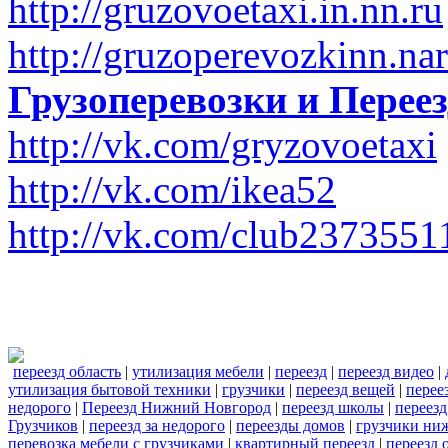
http://gruzovoetaxi.in.nn.ru
http://gruzoperevozkinn.na
Грузоперевозки и Пере
http://vk.com/gryzovoetaxi
http://vk.com/ikea52
http://vk.com/club2373551
переезд область
|
утилизация мебели
|
переезд
|
переезд видео
|
утилизация бытовой техники
|
грузчики
|
переезд вещей
|
перее
недорого
|
Переезд Нижний Новгород
|
переезд школы
|
переезд
Грузчиков
|
переезд за недорого
|
переезды домов
|
грузчики ни
перевозка мебели с грузчиками
|
квартирный переезд
|
переезд 