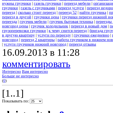
нужны грузчики
|
газель грузчики
|
переезд мебели
|
организаци
грузчики
|
газель с грузчиками
|
переезд услуги
|
переезд недор
переезд
|
сколько стоит переезд
|
переезд 52
|
найти грузчика
|
пр
переезд в другой
|
грузчики цена
|
грузчики переезд нижний но
переезда
|
грузчик мебели
|
грузчик бытовая техника
|
переезды
новгород цены
|
грузчик холодильник
|
переезд в новый дом
|
п
грузоперевозки грузчики
|
к чему снится переезд
|
бригада груз
в другую квартиру
|
услуги по переезду
|
грузчики ежедневно
|
новгород
|
переезд 2 квартиры
|
работа грузчиком в нижнем но
|
услуги грузчиков нижний новгород
|
переезд отзывы
16.09.2013 в 11:28
комментировать
Интересно
Вам интересно
Больше не интересно
(
0
)
[1..1]
Показывать по: