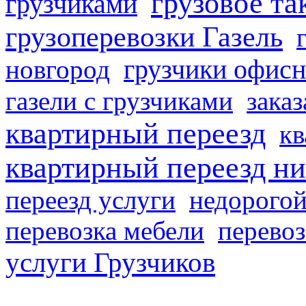
грузовое та
грузчиками
грузоперевозки Газель
грузчики офисн
новгород
газели с грузчиками
заказ
квартирный переезд
кв
квартирный переезд н
переезд услуги
недорогой
перевозка мебели
перевоз
услуги Грузчиков