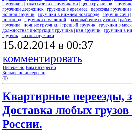
грузчиков
|
заказ газели с грузчиками
|
цена грузчиков
|
грузчик
грузчики дзержинск
|
грузчики в арзамасе
|
переезды грузчики
ночной грузчик
|
грузчики в нижнем новгороде
|
грузчик сочи
новгород
|
грузчики с машиной
|
разнорабочие грузчики
|
рабоч
грузчика
|
ночные грузчики
|
трезвый грузчик
|
грузчики в моск
должностная инструкция грузчика
|
квн грузчик
|
грузчики в н
грузчик
|
казань грузчики
15.02.2014 в 00:37
комментировать
Интересно
Вам интересно
Больше не интересно
(
0
)
Квартирные переезды, 
Доставка любых грузов
России.