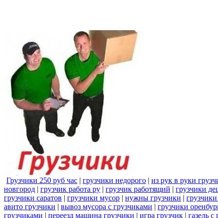
Грузчики 250 руб час
|
грузчики недорого
|
из рук в руки груз
новгород
|
грузчик работа ру
|
грузчик работящий
|
грузчики де
грузчики саратов
|
грузчики мусор
|
нужны грузчики
|
грузчики
авито грузчики
|
вывоз мусора с грузчиками
|
грузчики оренбур
грузчиками
|
переезд машина грузчики
|
игра грузчик
|
газель с