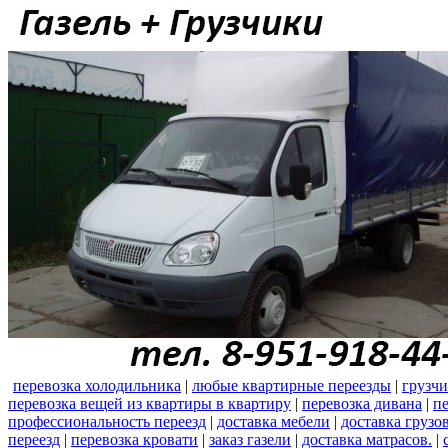
перевозка холодильника
|
любые квартирные переезды
|
грузч
перевозка вещей из квартиры в квартиру
|
перевозка дивана
|
пе
профессиональность переезд
|
доставка мебели
|
доставка грузо
переезд
|
перевозка кровати
|
заказ газели
|
доставка матрасов.
|