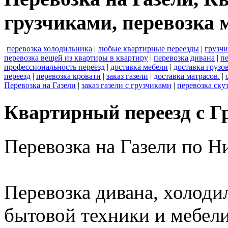
грузчиками, перевозка м
перевозка холодильника
|
любые квартирные переезды
|
грузч
перевозка вещей из квартиры в квартиру
|
перевозка дивана
|
пе
профессиональность переезд
|
доставка мебели
|
доставка грузо
переезд
|
перевозка кровати
|
заказ газели
|
доставка матрасов.
|
Перевозка на Газели
|
заказ газели с грузчиками
|
перевозка ску
Квартирный переезд с Г
Перевозка на Газели по 
Перевозка дивана, холоди
бытовой техники и мебели,