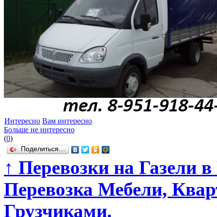
Интересно
Вам интересно
Больше не интересно
(
0
)
Поделиться…
↑
Перевозки на Газели в
Перевозка Мебели, Кварт
Грузчиками.