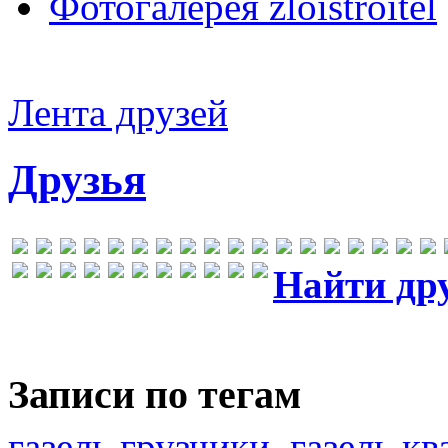
Фотогалерея zloistroitel
Лента друзей
Друзья
Найти др
Записи по тегам
газель грузчики
газель к